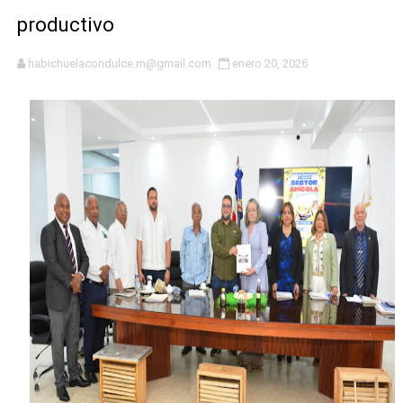
DGPCF: 55 años sembrando desarrollo y fortaleciendo 
productivo
Operativo interagencial frena delitos ambientales y re
habichuelacondulce.m@gmail.com
enero 20, 2026
-Propeep y Gestión Presidencial encabezan entrega co
Ministerio de Defensa siembra esperanza y protege e
MICM y CECCOM retienen 213,355 galones de combustibl
Bienes Nacionales recauda más de RD 57 millones en s
Residentes en San Juan beneficiados con jornada asiste
El magistrado Henry Molina decidió no seguir en la Pre
​Domingo Plácido critica la situación económica y califi
Graduación XII Promoción Servicio Militar Voluntario