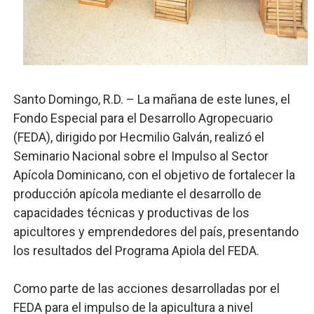
Comedores Comunitarios de DASAC garantizan alimenta
UNTC inicia ofensiva para recuperar fuerza gremial y fo
PRM escogerá este domingo su nueva cúpula directiva 
Santo Domingo, R.D. – La mañana de este lunes, el
Candidato a presidente del Colegio de Notarios hace ll
Fondo Especial para el Desarrollo Agropecuario
Digecac realizará Primer Festival de Plantas 2026
(FEDA), dirigido por Hecmilio Galván, realizó el
Seminario Nacional sobre el Impulso al Sector
Josefa Castillo: Liderazgo y Transformación Social al F
Apícola Dominicano, con el objetivo de fortalecer la
producción apícola mediante el desarrollo de
capacidades técnicas y productivas de los
apicultores y emprendedores del país, presentando
los resultados del Programa Apiola del FEDA.
Como parte de las acciones desarrolladas por el
FEDA para el impulso de la apicultura a nivel