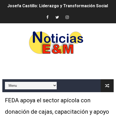
Josefa Castillo: Liderazgo y Transformación Social al F
Lee Ballester a los que se forman como agentes “Todo
Operativo Interinstitucional “Compromiso Ambiental 2.
Trabajadores de la prensa y Obispado de la Provincia 
Ministerio de Cultura anuncia ganadores de Premios Anu
Más de 180 dirigentes sindicales de las Américas se re
Restaurante Amigos es reconocido por sus cuatro déc
Banco Popular escala 17 posiciones en los mil mejore
SNS y el SRSO actualizan Manual de Comunicación Inter
FEDA apoya el sector apícola con
Osiris de León responde a Roberto Tineo y a Yeisy por 
donación de cajas, capacitación y apoyo