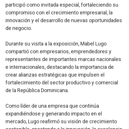
participó como invitada especial, fortaleciendo su
Digecac realizará Primer Festival de Plantas 2026
compromiso con el crecimiento empresarial, la
innovación y el desarrollo de nuevas oportunidades
Josefa Castillo: Liderazgo y Transformación Social al F
de negocio.
Lee Ballester a los que se forman como agentes “Todo
Durante su visita a la exposición, Mabel Lugo
Operativo Interinstitucional “Compromiso Ambiental 2.
compartió con empresarios, emprendedores y
representantes de importantes marcas nacionales
Trabajadores de la prensa y Obispado de la Provincia 
e internacionales, destacando la importancia de
crear alianzas estratégicas que impulsen el
fortalecimiento del sector productivo y comercial
de la República Dominicana.
Como líder de una empresa que continúa
expandiéndose y generando impacto en el
mercado, Lugo reafirmó su visión de crecimiento