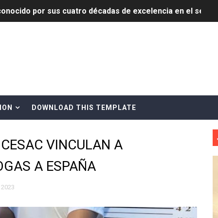
onocido por sus cuatro décadas de excelencia en el sect
siciones en los mil mejores bancos del mundo
anual de Comunicación Interna y Externa para fortalecer g
Roberto Tineo y a Yeisy por sus críticas destempladas sobr
esarrollo y fortaleciendo la frontera dominicana
ION
DOWNLOAD THIS TEMPLATE
ena delitos ambientales y recupera terrenos en zonas prote
 CESAC VINCULAN A
encial encabezan entrega compensación a comerciantes impa
OGAS A ESPAÑA
mbra esperanza y protege el agua mediante Jornada de Re
3,355 galones de combustibles y 46 millones de mercancía
 2023
más de RD 57 millones en segunda subasta pública del año