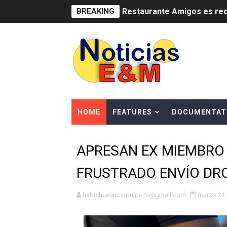
BREAKING
Restaurante Amigos es rec
Banco Popular escala 17 po
SNS y el SRSO actualizan M
Osiris de León responde a 
DGPCF: 55 años sembrando d
HOME
FEATURES
DOCUMENTAT
Operativo interagencial fr
APRESAN EX MIEMBRO
-Propeep y Gestión Presid
FRUSTRADO ENVÍO DR
Ministerio de Defensa sie
MICM y CECCOM retienen 21
habichuelacondulce.m@gmail.com
marzo 21,
Bienes Nacionales recauda 