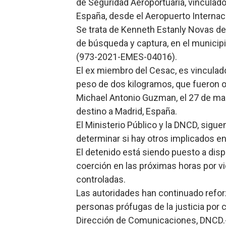
de Seguridad Aeroportuaria, vinculado
Lee Ballester a los que se
España, desde el Aeropuerto Internac
Se trata de Kenneth Estanly Novas de
Operativo Interinstitucion
de búsqueda y captura, en el municipio
(973-2021-EMES-04016).
Trabajadores de la prensa 
El ex miembro del Cesac, es vinculad
Ministerio de Cultura anun
peso de dos kilogramos, que fueron 
Michael Antonio Guzman, el 27 de mar
Más de 180 dirigentes sindi
destino a Madrid, España.
El Ministerio Público y la DNCD, sigue
determinar si hay otros implicados en 
El detenido está siendo puesto a disp
coerción en las próximas horas por vi
controladas.
Las autoridades han continuado refo
personas prófugas de la justicia por 
Dirección de Comunicaciones, DNCD.