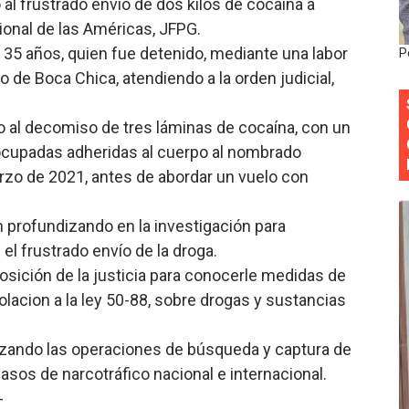
 al frustrado envío de dos kilos de cocaína a
 forman como agentes “Todo el equipo de la DGM debe acog
ional de las Américas, JFPG.
 35 años, quien fue detenido, mediante una labor
P
al “Compromiso Ambiental 2.0”
 de Boca Chica, atendiendo a la orden judicial,
y Obispado de la Provincia Santo Domingo Acuerdan Alianza
o al decomiso de tres láminas de cocaína, con un
cia ganadores de Premios Anuales de Literatura 2026 y el d
ocupadas adheridas al cuerpo al nombrado
zo de 2021, antes de abordar un vuelo con
cales de las Américas se reúnen en República Dominicana pa
n profundizando en la investigación para
el frustrado envío de la droga.
osición de la justicia para conocerle medidas de
olacion a la ley 50-88, sobre drogas y sustancias
rzando las operaciones de búsqueda y captura de
casos de narcotráfico nacional e internacional.
-