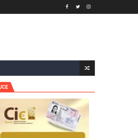
or gastronómico
estión comunicacional en salud
e Presa de Guaiguí: "Es ignorancia supina"
gidas del país
JCE
ctados por la obra vial, en cumplimiento de un compromis
forestación en Manabao
s en lo que va de año