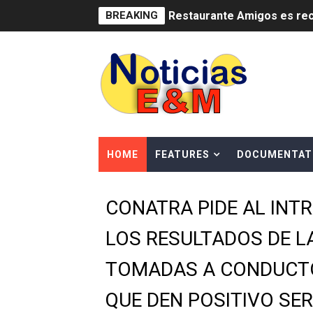
BREAKING
Restaurante Amigos es rec
Banco Popular escala 17 po
SNS y el SRSO actualizan M
Osiris de León responde a 
DGPCF: 55 años sembrando d
HOME
FEATURES
DOCUMENTAT
Operativo interagencial fr
CONATRA PIDE AL INT
-Propeep y Gestión Presid
LOS RESULTADOS DE 
Ministerio de Defensa sie
TOMADAS A CONDUCTO
MICM y CECCOM retienen 21
QUE DEN POSITIVO SE
Bienes Nacionales recauda 