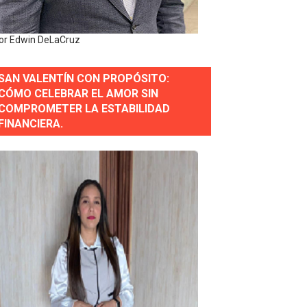
erse a normas éticas y ser garante de los derechos de la
or Edwin DeLaCruz
SAN VALENTÍN CON PROPÓSITO:
 Estratégica para Impulsar el Desarrollo de Santo Domingo
CÓMO CELEBRAR EL AMOR SIN
COMPROMETER LA ESTABILIDAD
e Historia 2025
FINANCIERA.
ra fortalecer el diálogo social y el trabajo decente