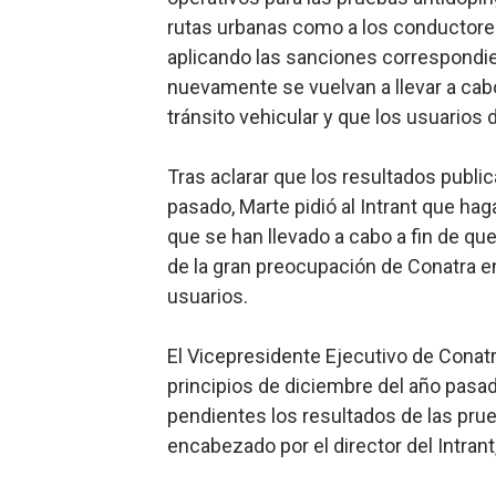
rutas urbanas como a los conductores 
Lee Ballester a los que se
aplicando las sanciones correspondient
Operativo Interinstitucion
nuevamente se vuelvan a llevar a cab
tránsito vehicular y que los usuarios 
Trabajadores de la prensa 
Tras aclarar que los resultados publi
Ministerio de Cultura anun
pasado, Marte pidió al Intrant que ha
Más de 180 dirigentes sindi
que se han llevado a cabo a fin de qu
de la gran preocupación de Conatra en
usuarios.
El Vicepresidente Ejecutivo de Conatr
principios de diciembre del año pasa
pendientes los resultados de las pru
encabezado por el director del Intrant