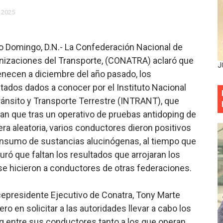
eficiados con jornada asistencial de Desarrollo de la Comu
 2025
decidió no seguir en la Presidencia de la Suprema Corte de
o Domingo, D.N.- La Confederación Nacional de
situación económica y califica de ineficiente la gestión del
nizaciones del Transporte, (CONATRA) aclaró que
J
enecen a diciembre del año pasado, los
rvicio Militar Voluntario
ltados dados a conocer por el Instituto Nacional
ránsito y Transporte Terrestre (INTRANT), que
Carolina Mejía RD tiene la oportunidad histórica de elegir l
lan que tras un operativo de pruebas antidoping de
entado a balazos en la avenida Abraham Lincoln y fallecer 
ra aleatoria, varios conductores dieron positivos
onsumo de sustancias alucinógenas, al tiempo que
sistema eléctrico ante constantes apagones en Santo Dom
ró que faltan los resultados que arrojaran los
se hicieron a conductores de otras federaciones.
as y bombas lagrimógenas: Tensión en la Fernández Domí
ia festival cultural para la región Este
icepresidente Ejecutivo de Conatra, Tony Marte
ro en solicitar a las autoridades llevar a cabo los
ia festival cultural para la región Este
ng entre sus conductores tanto a los que operan