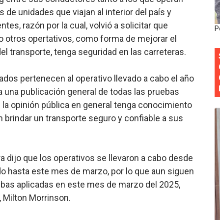
de unidades que viajan al interior del país y
 forman como agentes “Todo el equipo de la DGM debe acog
es, razón por la cual, volvió a solicitar que
P
al “Compromiso Ambiental 2.0”
o otros opertativos, como forma de mejorar el
del transporte, tenga seguridad en las carreteras.
y Obispado de la Provincia Santo Domingo Acuerdan Alianza
cados pertenecen al operativo llevado a cabo el año
cia ganadores de Premios Anuales de Literatura 2026 y el d
ga una publicación general de todas las pruebas
cales de las Américas se reúnen en República Dominicana pa
e la opinión pública en general tenga conocimiento
 brindar un transporte seguro y confiable a sus
a dijo que los operativos se llevaron a cabo desde
do hasta este mes de marzo, por lo que aun siguen
ebas aplicadas en este mes de marzo del 2025,
, Milton Morrinson.