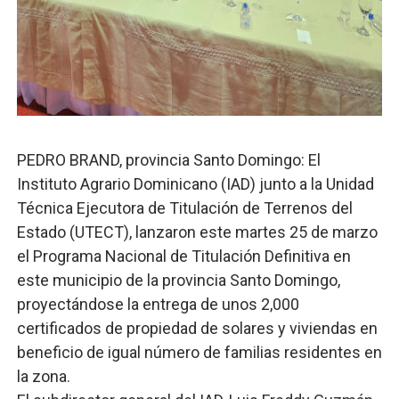
Digecac realizará Primer Festival de Plantas 2026
Josefa Castillo: Liderazgo y Transformación Social al F
Lee Ballester a los que se forman como agentes “Todo
Operativo Interinstitucional “Compromiso Ambiental 2.
PEDRO BRAND, provincia Santo Domingo: El
Instituto Agrario Dominicano (IAD) junto a la Unidad
Trabajadores de la prensa y Obispado de la Provincia 
Técnica Ejecutora de Titulación de Terrenos del
Estado (UTECT), lanzaron este martes 25 de marzo
el Programa Nacional de Titulación Definitiva en
este municipio de la provincia Santo Domingo,
proyectándose la entrega de unos 2,000
certificados de propiedad de solares y viviendas en
beneficio de igual número de familias residentes en
la zona.