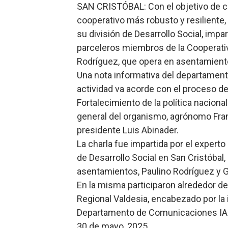
SAN CRISTÓBAL: Con el objetivo de co
Lee Ballester a los que se
cooperativo más robusto y resiliente, 
su división de Desarrollo Social, impa
Operativo Interinstitucion
parceleros miembros de la Cooperativ
Trabajadores de la prensa 
Rodríguez, que opera en asentamiento
Una nota informativa del departament
Ministerio de Cultura anun
actividad va acorde con el proceso de
Fortalecimiento de la política nacional
Más de 180 dirigentes sindi
general del organismo, agrónomo Fran
presidente Luis Abinader.
La charla fue impartida por el expert
de Desarrollo Social en San Cristóbal,
asentamientos, Paulino Rodríguez y Gr
En la misma participaron alrededor d
Regional Valdesia, encabezado por la
Departamento de Comunicaciones IA
30 de mayo, 2025.