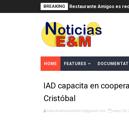
BREAKING
Restaurante Amigos es rec
Banco Popular escala 17 po
SNS y el SRSO actualizan M
Osiris de León responde a 
DGPCF: 55 años sembrando d
HOME
FEATURES
DOCUMENTAT
Operativo interagencial fr
IAD capacita en coopera
-Propeep y Gestión Presid
Cristóbal
Ministerio de Defensa sie
MICM y CECCOM retienen 21
habichuelacondulce.m@gmail.com
mayo 30, 
Bienes Nacionales recauda 