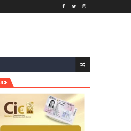
or gastronómico
estión comunicacional en salud
e Presa de Guaiguí: "Es ignorancia supina"
gidas del país
JCE
ctados por la obra vial, en cumplimiento de un compromis
forestación en Manabao
s en lo que va de año