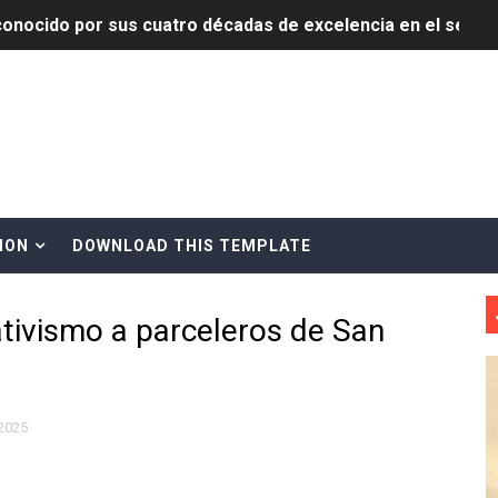
onocido por sus cuatro décadas de excelencia en el sect
siciones en los mil mejores bancos del mundo
anual de Comunicación Interna y Externa para fortalecer g
Roberto Tineo y a Yeisy por sus críticas destempladas sobr
esarrollo y fortaleciendo la frontera dominicana
ION
DOWNLOAD THIS TEMPLATE
ena delitos ambientales y recupera terrenos en zonas prote
tivismo a parceleros de San
encial encabezan entrega compensación a comerciantes impa
mbra esperanza y protege el agua mediante Jornada de Re
3,355 galones de combustibles y 46 millones de mercancía
2025
más de RD 57 millones en segunda subasta pública del año