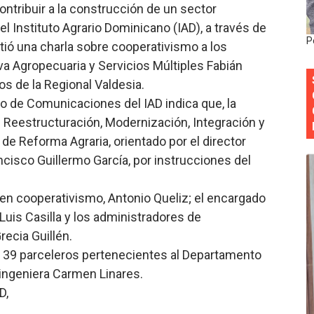
ntribuir a la construcción de un sector
 forman como agentes “Todo el equipo de la DGM debe acog
el Instituto Agrario Dominicano (IAD), a través de
P
rtió una charla sobre cooperativismo a los
al “Compromiso Ambiental 2.0”
a Agropecuaria y Servicios Múltiples Fabián
y Obispado de la Provincia Santo Domingo Acuerdan Alianza
s de la Regional Valdesia.
o de Comunicaciones del IAD indica que, la
cia ganadores de Premios Anuales de Literatura 2026 y el d
 Reestructuración, Modernización, Integración y
 de Reforma Agraria, orientado por el director
cales de las Américas se reúnen en República Dominicana pa
cisco Guillermo García, por instrucciones del
o en cooperativismo, Antonio Queliz; el encargado
 Luis Casilla y los administradores de
ecia Guillén.
e 39 parceleros pertenecientes al Departamento
 ingeniera Carmen Linares.
D,