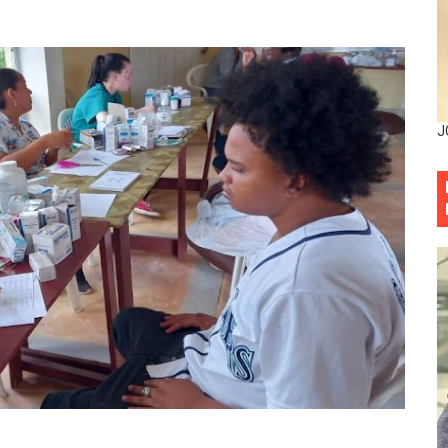
decidió no seguir en la Presidencia de la Suprema Corte de
situación económica y califica de ineficiente la gestión del
rvicio Militar Voluntario
J
Carolina Mejía RD tiene la oportunidad histórica de elegir l
entado a balazos en la avenida Abraham Lincoln y fallecer 
sistema eléctrico ante constantes apagones en Santo Dom
as y bombas lagrimógenas: Tensión en la Fernández Domí
ia festival cultural para la región Este
ia festival cultural para la región Este
 forman como agentes “Todo el equipo de la DGM debe acog