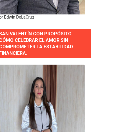
or Edwin DeLaCruz
 Estratégica para Impulsar el Desarrollo de Santo Domingo
SAN VALENTÍN CON PROPÓSITO:
e Historia 2025
CÓMO CELEBRAR EL AMOR SIN
COMPROMETER LA ESTABILIDAD
ra fortalecer el diálogo social y el trabajo decente
FINANCIERA.
or gastronómico