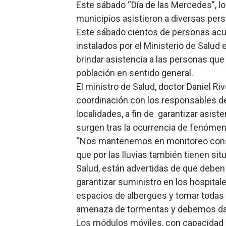
Este sábado “Día de las Mercedes”, 
Operativo Interinstitucion
municipios asistieron a diversas pe
Este sábado cientos de personas acu
Trabajadores de la prensa 
instalados por el Ministerio de Salud 
brindar asistencia a las personas que 
Ministerio de Cultura anun
población en sentido general.
Más de 180 dirigentes sindi
El ministro de Salud, doctor Daniel Ri
coordinación con los responsables d
Restaurante Amigos es rec
localidades, a fin de garantizar asist
surgen tras la ocurrencia de fenóme
“Nos mantenemos en monitoreo consta
que por las lluvias también tienen sit
Salud, están advertidas de que debe
garantizar suministro en los hospitale
espacios de albergues y tomar todas
amenaza de tormentas y debemos dar 
Los módulos móviles, con capacidad p