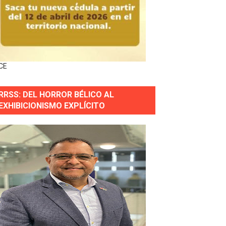
 Justicia.
 gobierno
CE
a primera mujer presidente de la República
RRSS: DEL HORROR BÉLICO AL
horas después
EXHIBICIONISMO EXPLÍCITO
ingo Norte
nguez por apagones en Cayenas y Residencial Amalia
erse a normas éticas y ser garante de los derechos de la