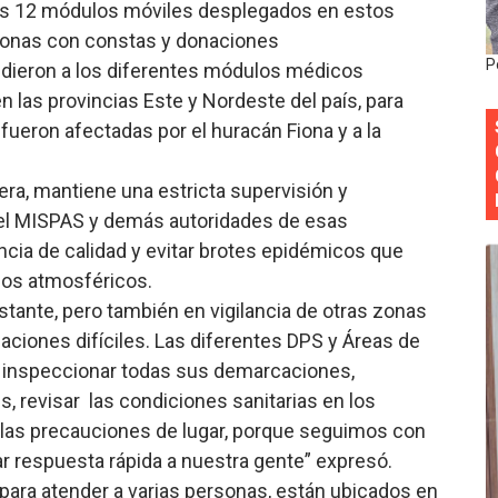
los 12 módulos móviles desplegados en estos
al “Compromiso Ambiental 2.0”
rsonas con constas y donaciones
P
dieron a los diferentes módulos médicos
y Obispado de la Provincia Santo Domingo Acuerdan Alianza
en las provincias Este y Nordeste del país, para
fueron afectadas por el huracán Fiona y a la
cia ganadores de Premios Anuales de Literatura 2026 y el d
cales de las Américas se reúnen en República Dominicana pa
vera, mantiene una estricta supervisión y
el MISPAS y demás autoridades de esas
onocido por sus cuatro décadas de excelencia en el sect
encia de calidad y evitar brotes epidémicos que
nos atmosféricos.
nte, pero también en vigilancia de otras zonas
uaciones difíciles. Las diferentes DPS y Áreas de
n inspeccionar todas sus demarcaciones,
s, revisar las condiciones sanitarias en los
 las precauciones de lugar, porque seguimos con
respuesta rápida a nuestra gente” expresó.
ara atender a varias personas, están ubicados en