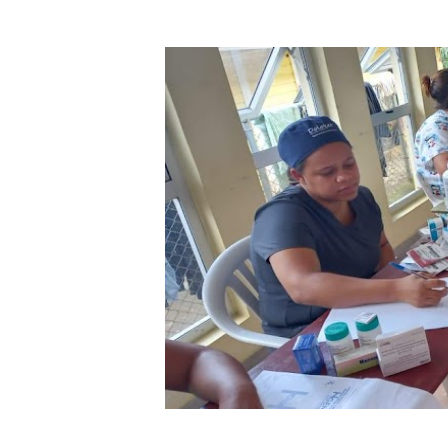
El magistrado Henry Molina 
​Domingo Plácido critica la 
Graduación XII Promoción Se
Fellito Suberví asegura en 
Hipótesis policial sobre at
CESDN urge fortalecer el 
Cacerolazos, gomas quemad
Roberto Ángel Salcedo anunc
Roberto Ángel Salcedo anunc
Lee Ballester a los que se