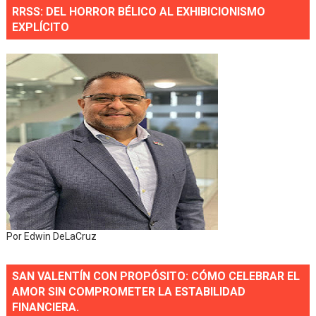
RRSS: DEL HORROR BÉLICO AL EXHIBICIONISMO
EXPLÍCITO
Por Edwin DeLaCruz
SAN VALENTÍN CON PROPÓSITO: CÓMO CELEBRAR EL
AMOR SIN COMPROMETER LA ESTABILIDAD
FINANCIERA.