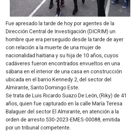
El PRM renueva su cúpula directiva: Luis Abinader asum
Fellito Suberví inspecciona obras en las “villas” y pide
Fue apresado la tarde de hoy por agentes de la
Dirección Central de Investigación (DICRIM) un
Comedores Comunitarios de DASAC garantizan alimenta
hombre que era perseguido desde la tarde de ayer
con relación a la muerte de una mujer de
UNTC inicia ofensiva para recuperar fuerza gremial y fo
nacionalidad haitiana y su hija de 10 años, cuyos
PRM escogerá este domingo su nueva cúpula directiva 
cadáveres fueron encontrados envueltos en una
sábana en el interior de una casa en construcción
ubicada en el barrio Kennedy 2, del sector del
Almirante, Santo Domingo Este.
Se trata de Luis Ricardo Suazo De León, (Riky) de 41
años, quien fue capturado en la calle María Teresa
Balaguer del sector El Almirante, en atención a la
orden de arresto 530-2023-EMES-00088, emitida
por un tribunal competente.