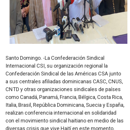
Osiris de León responde a Roberto Tineo y a Yeisy por 
DGPCF: 55 años sembrando desarrollo y fortaleciendo 
Operativo interagencial frena delitos ambientales y re
-Propeep y Gestión Presidencial encabezan entrega co
Santo Domingo. -La Confederación Sindical
Ministerio de Defensa siembra esperanza y protege e
Internacional CSI, su organización regional la
Confederación Sindical de las Américas CSA junto
a sus centrales afiliadas dominicanas CASC, CNUS,
CNTD y otras organizaciones sindicales de países
como Canadá, Panamá, Francia, Bélgica, Costa Rica,
Italia, Brasil, República Dominicana, Suecia y España,
realizan conferencia internacional en solidaridad
con el movimiento sindical haitiano en medio de las
diversas crisis que vive Haití en este momento.