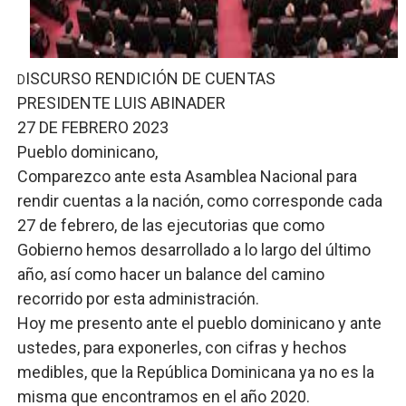
Fellito Suberví inspecciona obras en las “villas” y pide
Comedores Comunitarios de DASAC garantizan alimenta
ISCURSO RENDICIÓN DE CUENTAS
D
PRESIDENTE LUIS ABINADER
UNTC inicia ofensiva para recuperar fuerza gremial y fo
27 DE FEBRERO 2023
PRM escogerá este domingo su nueva cúpula directiva 
Pueblo dominicano,
Comparezco ante esta Asamblea Nacional para
Candidato a presidente del Colegio de Notarios hace ll
rendir cuentas a la nación, como corresponde cada
27 de febrero, de las ejecutorias que como
Gobierno hemos desarrollado a lo largo del último
año, así como hacer un balance del camino
recorrido por esta administración.
Hoy me presento ante el pueblo dominicano y ante
ustedes, para exponerles, con cifras y hechos
medibles, que la República Dominicana ya no es la
misma que encontramos en el año 2020.