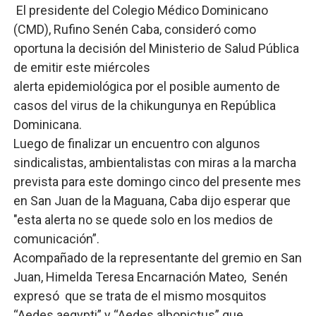
El presidente del Colegio Médico Dominicano
Lee Ballester a los que se forman como agentes “Todo
(CMD), Rufino Senén Caba, consideró como
oportuna la decisión del Ministerio de Salud Pública
Operativo Interinstitucional “Compromiso Ambiental 2.
de emitir este miércoles
Trabajadores de la prensa y Obispado de la Provincia 
alerta epidemiológica por el posible aumento de
casos del virus de la chikungunya en República
Ministerio de Cultura anuncia ganadores de Premios Anu
Dominicana.
Luego de finalizar un encuentro con algunos
Más de 180 dirigentes sindicales de las Américas se re
sindicalistas, ambientalistas con miras a la marcha
prevista para este domingo cinco del presente mes
en San Juan de la Maguana, Caba dijo esperar que
"esta alerta no se quede solo en los medios de
comunicación”.
Acompañado de la representante del gremio en San
Juan, Himelda Teresa Encarnación Mateo, Senén
expresó que se trata de el mismo mosquitos
“Aedes aegypti” y “Aedes albopictus” que