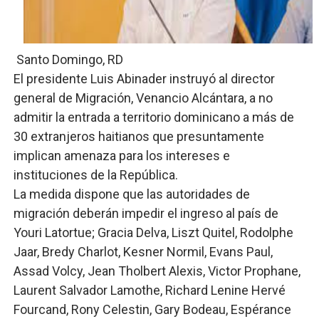
Osiris de León responde a Roberto Tineo y a Yeisy por 
DGPCF: 55 años sembrando desarrollo y fortaleciendo 
Santo Domingo, RD
El presidente Luis Abinader instruyó al director
Operativo interagencial frena delitos ambientales y re
general de Migración, Venancio Alcántara, a no
-Propeep y Gestión Presidencial encabezan entrega co
admitir la entrada a territorio dominicano a más de
30 extranjeros haitianos que presuntamente
Ministerio de Defensa siembra esperanza y protege e
implican amenaza para los intereses e
instituciones de la República.
La medida dispone que las autoridades de
migración deberán impedir el ingreso al país de
Youri Latortue; Gracia Delva, Liszt Quitel, Rodolphe
Jaar, Bredy Charlot, Kesner Normil, Evans Paul,
Assad Volcy, Jean Tholbert Alexis, Victor Prophane,
Laurent Salvador Lamothe, Richard Lenine Hervé
Fourcand, Rony Celestin, Gary Bodeau, Espérance