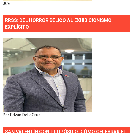
JCE
RRSS: DEL HORROR BÉLICO AL EXHIBICIONISMO
EXPLÍCITO
Por Edwin DeLaCruz
SAN VALENTÍN CON PROPÓSITO: CÓMO CELEBRAR EL