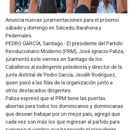
Ministerio de Cultura anuncia ganadores de Premios Anu
Anuncia nuevas juramentaciones para el próximo
Más de 180 dirigentes sindicales de las Américas se re
sábado y domingo en Salcedo, Barahona y
Restaurante Amigos es reconocido por sus cuatro déc
Pedernales
PEDRO GARCÍA, Santiago.- El presidente del Partido
Banco Popular escala 17 posiciones en los mil mejore
Revolucionario Moderno (PRM), José Ignacio Paliza,
juramentó este viernes en Santiago de los
SNS y el SRSO actualizan Manual de Comunicación Inter
Caballeros al exdirigente peledeista y director de la
junta distrital de Pedro García, Jeudih Rodríguez,
quien pasó a las filas de la organización junto a
otros destacados dirigentes.
Paliza expresó que el PRM tiene las puertas
abiertas para todos los dominicanos y dominicanas
que desean trabajar por un mejor país, agregó que
cada vez son más los que ingresan al partido para
sumarse al cambio que ha iniciado el presidente