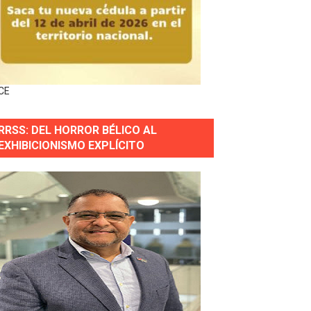
wer en Piantini
pios pequeños
CE
or gastronómico
RRSS: DEL HORROR BÉLICO AL
EXHIBICIONISMO EXPLÍCITO
estión comunicacional en salud
e Presa de Guaiguí: "Es ignorancia supina"
gidas del país
ctados por la obra vial, en cumplimiento de un compromis