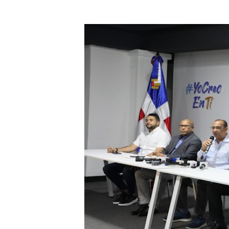
DIGEIG y Liga Municipal Do
Tribunal Superior Administ
JCE flexibiliza renovación
Restaurante Amigos es rec
Banco Popular escala 17 po
SNS y el SRSO actualizan M
Osiris de León responde a 
DGPCF: 55 años sembrando d
Operativo interagencial fr
-Propeep y Gestión Presid