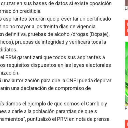
 cruzar en sus bases de datos si existe oposición
L
ormación crediticia.
os aspirantes tendrán que presentar un certificado
no no mayor a los treinta días de vigencia.
ión definitiva, pruebas de alcohol/drogas (Dopaje),
icos), pruebas de integridad y verificará toda la
didatos.
el PRM garantizará que todos sus aspirantes a
os requisitos dispuestos en las leyes electorales
nización.
á una autorización para que la CNEI pueda depurar
marán una declaración de compromiso de
 país damos el ejemplo de que somos el Cambio y
P
s a darle a la población garantías de que s
namientos”, puntualizó el PRM en nota de prensa.