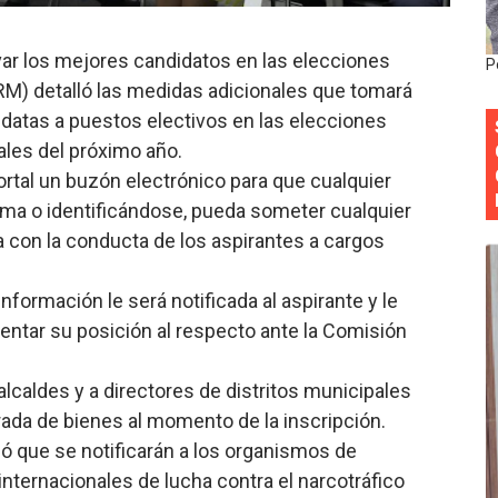
mbra esperanza y protege el agua mediante Jornada de Re
var los mejores candidatos en las elecciones
P
3,355 galones de combustibles y 46 millones de mercancía
RM) detalló las medidas adicionales que tomará
idatas a puestos electivos en las elecciones
más de RD 57 millones en segunda subasta pública del año
iales del próximo año.
ortal un buzón electrónico para que cualquier
eficiados con jornada asistencial de Desarrollo de la Comu
ma o identificándose, pueda someter cualquier
decidió no seguir en la Presidencia de la Suprema Corte de
 con la conducta de los aspirantes a cargos
información le será notificada al aspirante y le
entar su posición al respecto ante la Comisión
lcaldes y a directores de distritos municipales
rada de bienes al momento de la inscripción.
ó que se notificarán a los organismos de
nternacionales de lucha contra el narcotráfico