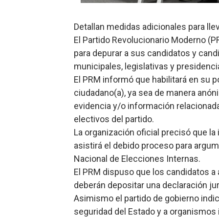
Ministerio de Defensa sie
Detallan medidas adicionales para lle
MICM y CECCOM retienen 21
El Partido Revolucionario Moderno (P
para depurar a sus candidatos y cand
Bienes Nacionales recauda 
municipales, legislativas y presidenc
El PRM informó que habilitará en su p
Residentes en San Juan ben
ciudadano(a), ya sea de manera anóni
El magistrado Henry Molina 
evidencia y/o información relacionada
electivos del partido.
La organización oficial precisó que la 
asistirá el debido proceso para argum
Nacional de Elecciones Internas.
El PRM dispuso que los candidatos a a
deberán depositar una declaración ju
Asimismo el partido de gobierno indic
seguridad del Estado y a organismos i