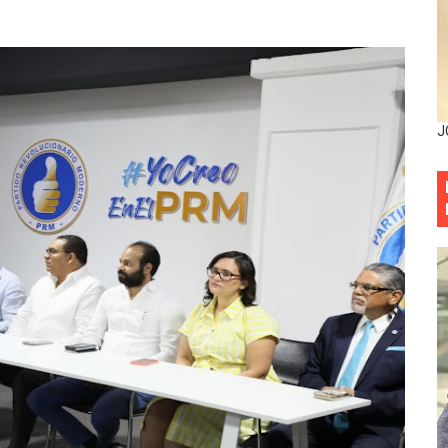
minicana impulsan metas de transparencia
rativo anula permisos urbanísticos del proyecto Everest To
 de cédula: adiós al orden por mes de nacimiento en munici
J
onocido por sus cuatro décadas de excelencia en el sect
siciones en los mil mejores bancos del mundo
anual de Comunicación Interna y Externa para fortalecer g
Roberto Tineo y a Yeisy por sus críticas destempladas sobr
esarrollo y fortaleciendo la frontera dominicana
ena delitos ambientales y recupera terrenos en zonas prote
encial encabezan entrega compensación a comerciantes impa