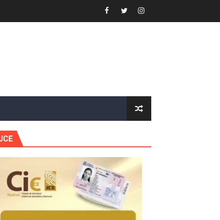
 gobierno
a primera mujer presidente de la República
horas después
ingo Norte
nguez por apagones en Cayenas y Residencial Amalia
JCE
s incendio
aria Reservas.