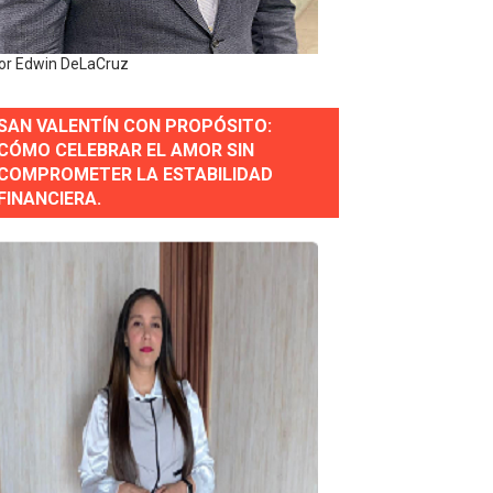
forestación en Manabao
or Edwin DeLaCruz
s en lo que va de año
SAN VALENTÍN CON PROPÓSITO:
CÓMO CELEBRAR EL AMOR SIN
COMPROMETER LA ESTABILIDAD
nidad y Ejército RD
FINANCIERA.
 Justicia.