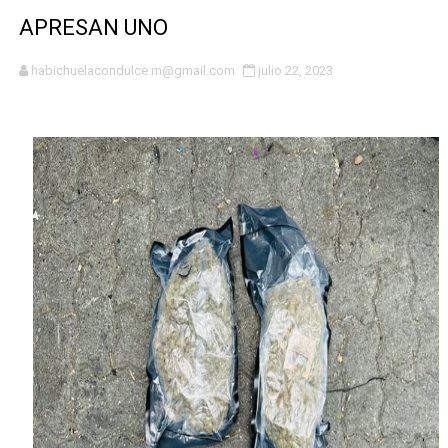
Cacerolazos, gomas quemadas y bombas lagrimógenas:
APRESAN UNO
Roberto Ángel Salcedo anuncia festival cultural para la
habichuelacondulce.m@gmail.com
julio 22, 2023
Roberto Ángel Salcedo anuncia festival cultural para la
Respuesta oportuna de Propeep permite a familia de L
Juramentan a Angelina Biviana Riveiro como nueva vice
DIGEIG y Liga Municipal Dominicana impulsan metas de 
Tribunal Superior Administrativo anula permisos urbaní
JCE flexibiliza renovación de cédula: adiós al orden p
Restaurante Amigos es reconocido por sus cuatro déc
Banco Popular escala 17 posiciones en los mil mejore