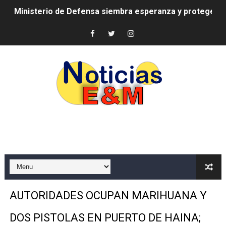
Ministerio de Defensa siembra esperanza y protege e
MICM y CECCOM retienen 213,355 galones de combustibl
Bienes Nacionales recauda más de RD 57 millones en s
Residentes en San Juan beneficiados con jornada asiste
El magistrado Henry Molina decidió no seguir en la Pre
​Domingo Plácido critica la situación económica y califi
Graduación XII Promoción Servicio Militar Voluntario
Fellito Suberví asegura en Carolina Mejía RD tiene la op
Hipótesis policial sobre atentado a balazos en la aven
AUTORIDADES OCUPAN MARIHUANA Y
CESDN urge fortalecer el sistema eléctrico ante con
DOS PISTOLAS EN PUERTO DE HAINA;