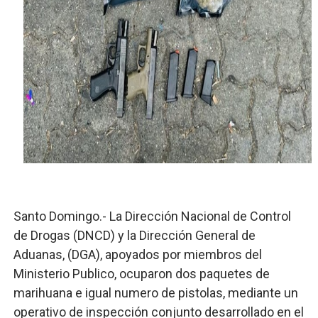
SNS y el SRSO actualizan Manual de Comunicación Inter
Osiris de León responde a Roberto Tineo y a Yeisy por 
DGPCF: 55 años sembrando desarrollo y fortaleciendo 
Operativo interagencial frena delitos ambientales y re
-Propeep y Gestión Presidencial encabezan entrega co
Ministerio de Defensa siembra esperanza y protege e
Santo Domingo.- La Dirección Nacional de Control
de Drogas (DNCD) y la Dirección General de
Aduanas, (DGA), apoyados por miembros del
Ministerio Publico, ocuparon dos paquetes de
marihuana e igual numero de pistolas, mediante un
operativo de inspección conjunto desarrollado en el