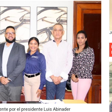
entado a balazos en la avenida Abraham Lincoln y fallecer 
sistema eléctrico ante constantes apagones en Santo Dom
as y bombas lagrimógenas: Tensión en la Fernández Domí
J
ia festival cultural para la región Este
ia festival cultural para la región Este
eep permite a familia de La Cuaba recuperar su hogar tra
ana Riveiro como nueva vicepresidenta ejecutiva de Fiduci
minicana impulsan metas de transparencia
rativo anula permisos urbanísticos del proyecto Everest To
 de cédula: adiós al orden por mes de nacimiento en munici
te por el presidente Luis Abinader