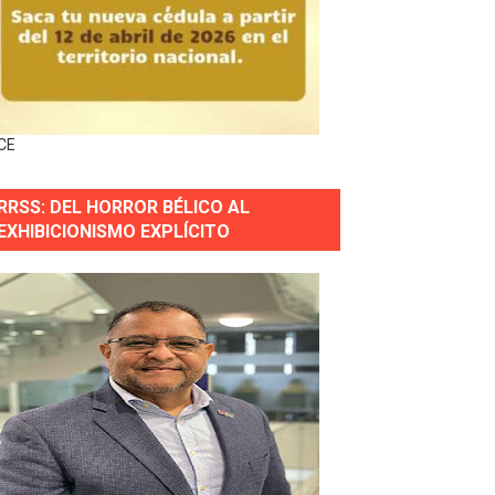
horas después
ingo Norte
nguez por apagones en Cayenas y Residencial Amalia
CE
RRSS: DEL HORROR BÉLICO AL
EXHIBICIONISMO EXPLÍCITO
s incendio
aria Reservas.
wer en Piantini
pios pequeños