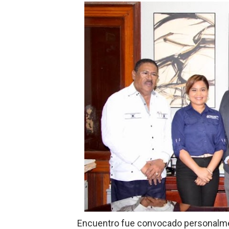
Hipótesis policial sobre at
CESDN urge fortalecer el 
Cacerolazos, gomas quemad
Roberto Ángel Salcedo anunc
Roberto Ángel Salcedo anunc
Respuesta oportuna de Prop
Juramentan a Angelina Bivi
DIGEIG y Liga Municipal Do
Tribunal Superior Administ
JCE flexibiliza renovación
Encuentro fue convocado personalmen