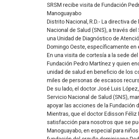
SRSM recibe visita de Fundación Pedr
Restaurante Amigos es rec
Manoguayabo
Distrito Nacional, R.D.- La directiva d
Banco Popular escala 17 po
Nacional de Salud (SNS), a través del
SNS y el SRSO actualizan M
una Unidad de Diagnóstico de Atenció
Domingo Oeste, específicamente en e
Osiris de León responde a 
En una visita de cortesía a la sede de
Fundación Pedro Martínez y quien enc
DGPCF: 55 años sembrando d
unidad de salud en beneficio de los c
miles de personas de escasos recur
De su lado, el doctor José Luis López,
Servicio Nacional de Salud (SNS), ma
apoyar las acciones de la Fundación 
Mientras, que el doctor Edisson Féliz F
satisfacción para nosotros que se pue
Manoguayabo, en especial para niños 
fundación del orgullo dominicano Ped