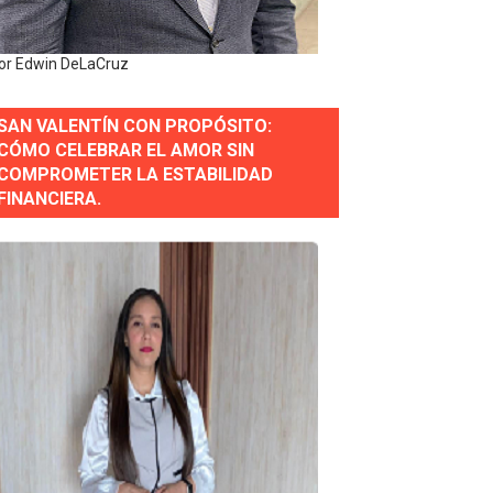
or gastronómico
or Edwin DeLaCruz
SAN VALENTÍN CON PROPÓSITO:
estión comunicacional en salud
CÓMO CELEBRAR EL AMOR SIN
COMPROMETER LA ESTABILIDAD
e Presa de Guaiguí: "Es ignorancia supina"
FINANCIERA.