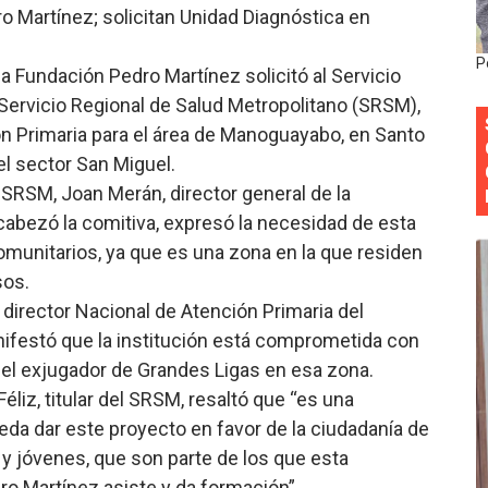
o Martínez; solicitan Unidad Diagnóstica en
onocido por sus cuatro décadas de excelencia en el sect
P
e la Fundación Pedro Martínez solicitó al Servicio
siciones en los mil mejores bancos del mundo
 Servicio Regional de Salud Metropolitano (SRSM),
anual de Comunicación Interna y Externa para fortalecer g
n Primaria para el área de Manoguayabo, en Santo
l sector San Miguel.
Roberto Tineo y a Yeisy por sus críticas destempladas sobr
l SRSM, Joan Merán, director general de la
abezó la comitiva, expresó la necesidad de esta
esarrollo y fortaleciendo la frontera dominicana
omunitarios, ya que es una zona en la que residen
sos.
 director Nacional de Atención Primaria del
nifestó que la institución está comprometida con
del exjugador de Grandes Ligas en esa zona.
éliz, titular del SRSM, resaltó que “es una
da dar este proyecto en favor de la ciudadanía de
y jóvenes, que son parte de los que esta
ro Martínez asiste y da formación”.