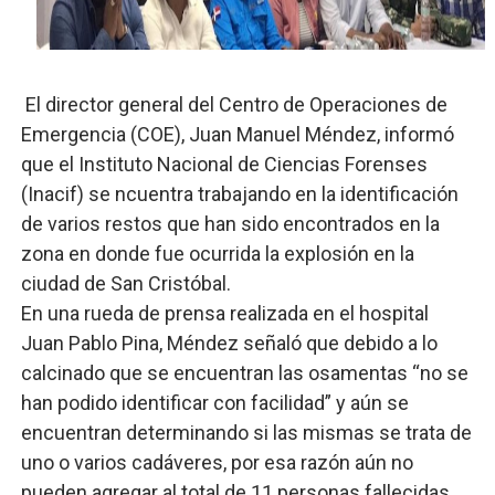
Banco Popular escala 17 posiciones en los mil mejore
SNS y el SRSO actualizan Manual de Comunicación Inter
El director general del Centro de Operaciones de
Osiris de León responde a Roberto Tineo y a Yeisy por 
Emergencia (COE), Juan Manuel Méndez, informó
que el Instituto Nacional de Ciencias Forenses
DGPCF: 55 años sembrando desarrollo y fortaleciendo 
(Inacif) se ncuentra trabajando en la identificación
de varios restos que han sido encontrados en la
Operativo interagencial frena delitos ambientales y re
zona en donde fue ocurrida la explosión en la
ciudad de San Cristóbal.
En una rueda de prensa realizada en el hospital
Juan Pablo Pina, Méndez señaló que debido a lo
calcinado que se encuentran las osamentas “no se
han podido identificar con facilidad” y aún se
encuentran determinando si las mismas se trata de
uno o varios cadáveres, por esa razón aún no
pueden agregar al total de 11 personas fallecidas