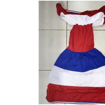
Ministerio de Defensa sie
MICM y CECCOM retienen 21
Bienes Nacionales recauda 
Residentes en San Juan ben
El magistrado Henry Molina 
​Domingo Plácido critica la 
Graduación XII Promoción Se
Fellito Suberví asegura en 
Hipótesis policial sobre at
CESDN urge fortalecer el 