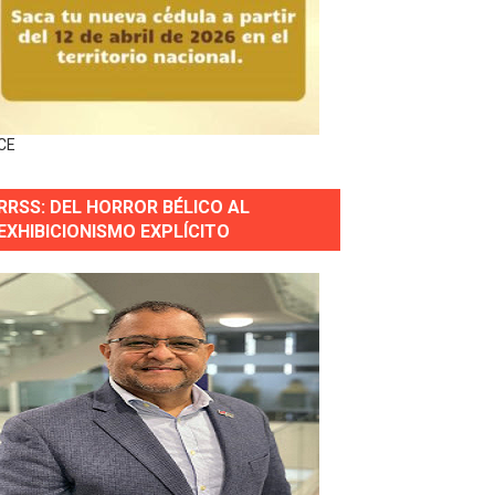
forestación en Manabao
s en lo que va de año
CE
nidad y Ejército RD
RRSS: DEL HORROR BÉLICO AL
 Justicia.
EXHIBICIONISMO EXPLÍCITO
 gobierno
a primera mujer presidente de la República
horas después
ingo Norte