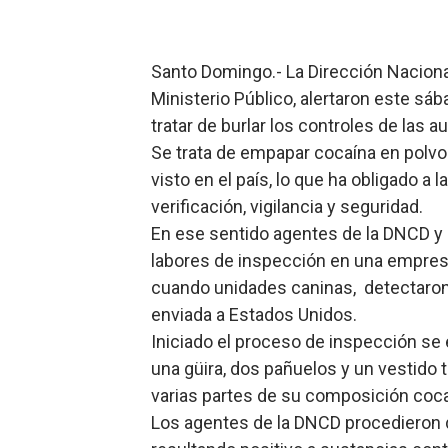
Candidato a presidente del 
Santo Domingo.- La Dirección Nacion
Digecac realizará Primer F
Ministerio Público, alertaron este sá
Josefa Castillo: Liderazgo 
tratar de burlar los controles de las 
Se trata de empapar cocaína en polv
Lee Ballester a los que se
visto en el país, lo que ha obligado a
verificación, vigilancia y seguridad.
Operativo Interinstitucion
En ese sentido agentes de la DNCD y 
labores de inspección en una empresa 
cuando unidades caninas, detectaron 
enviada a Estados Unidos.
Iniciado el proceso de inspección se 
una güira, dos pañuelos y un vestido t
varias partes de su composición coc
Los agentes de la DNCD procedieron 