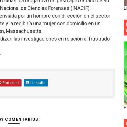
troladas. La droga tuvo un peso aproximado de 30
 Nacional de Ciencias Forenses (INACIF).
L
 enviada por un hombre con dirección en el sector
e y la recibiría una mujer con domicilio en un
ton, Massachusetts.
dizan las investigaciones en relación al frustrado
-
Pinterest
Linkedin
P
AY COMENTARIOS: