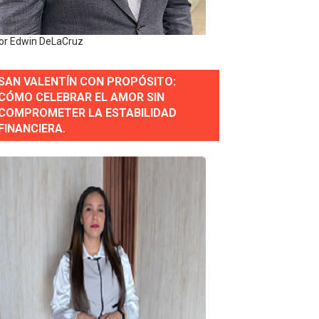
or Edwin DeLaCruz
SAN VALENTÍN CON PROPÓSITO:
CÓMO CELEBRAR EL AMOR SIN
COMPROMETER LA ESTABILIDAD
erse a normas éticas y ser garante de los derechos de la
FINANCIERA.