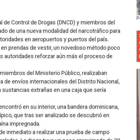
Colegio de Notarios hace llamado a la unidad.
P
al de Control de Drogas (DNCD) y miembros del
estival de Plantas 2026
bado de una nueva modalidad del narcotráfico para
y Transformación Social al Frente del INAIPI
autoridades en aeropuertos y puertos del país.
o en prendas de vestir, un novedoso método poco
 forman como agentes “Todo el equipo de la DGM debe acog
 las autoridades reforzar aún más el proceso de
al “Compromiso Ambiental 2.0”
miembros del Ministerio Público, realizaban
de envíos internacionales del Distrito Nacional,
sustancias extrañas en una caja que sería
encontró en su interior, una bandera dominicana,
ípico, que tras ser analizado se descubrió en
aína impregnada.
de inmediato a realizar una prueba de campo