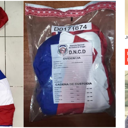
mbra esperanza y protege el agua mediante Jornada de Re
3,355 galones de combustibles y 46 millones de mercancía
más de RD 57 millones en segunda subasta pública del año
J
eficiados con jornada asistencial de Desarrollo de la Comu
decidió no seguir en la Presidencia de la Suprema Corte de
situación económica y califica de ineficiente la gestión del
rvicio Militar Voluntario
Carolina Mejía RD tiene la oportunidad histórica de elegir l
entado a balazos en la avenida Abraham Lincoln y fallecer 
sistema eléctrico ante constantes apagones en Santo Dom