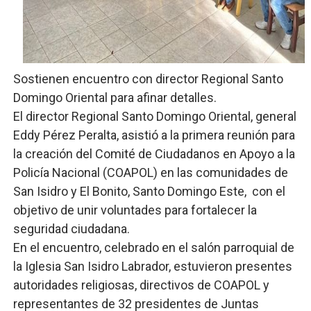
Comedores Comunitarios de DASAC garantizan alimenta
UNTC inicia ofensiva para recuperar fuerza gremial y fo
Sostienen encuentro con director Regional Santo
PRM escogerá este domingo su nueva cúpula directiva 
Domingo Oriental para afinar detalles.
Candidato a presidente del Colegio de Notarios hace ll
El director Regional Santo Domingo Oriental, general
Eddy Pérez Peralta, asistió a la primera reunión para
Digecac realizará Primer Festival de Plantas 2026
la creación del Comité de Ciudadanos en Apoyo a la
Policía Nacional (COAPOL) en las comunidades de
San Isidro y El Bonito, Santo Domingo Este, con el
objetivo de unir voluntades para fortalecer la
seguridad ciudadana.
En el encuentro, celebrado en el salón parroquial de
la Iglesia San Isidro Labrador, estuvieron presentes
autoridades religiosas, directivos de COAPOL y
representantes de 32 presidentes de Juntas