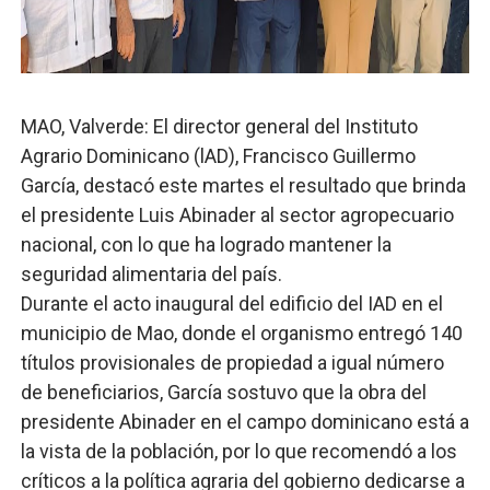
PRM escogerá este domingo su nueva cúpula directiva 
Candidato a presidente del Colegio de Notarios hace ll
MAO, Valverde: El director general del Instituto
Digecac realizará Primer Festival de Plantas 2026
Agrario Dominicano (lAD), Francisco Guillermo
Josefa Castillo: Liderazgo y Transformación Social al F
García, destacó este martes el resultado que brinda
el presidente Luis Abinader al sector agropecuario
Lee Ballester a los que se forman como agentes “Todo
nacional, con lo que ha logrado mantener la
seguridad alimentaria del país.
Durante el acto inaugural del edificio del IAD en el
municipio de Mao, donde el organismo entregó 140
títulos provisionales de propiedad a igual número
de beneficiarios, García sostuvo que la obra del
presidente Abinader en el campo dominicano está a
la vista de la población, por lo que recomendó a los
críticos a la política agraria del gobierno dedicarse a