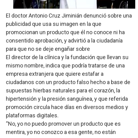
Restaurante Amigos es reconocido por sus cuatro déc
El doctor Antonio Cruz Jiminián denunció sobre una
Banco Popular escala 17 posiciones en los mil mejore
publicidad que usa su imagen en la que
promocionan un producto que él no conoce ni ha
SNS y el SRSO actualizan Manual de Comunicación Inter
consentido aprobación, y advirtió a la ciudadanía
para que no se deje engañar sobre
Osiris de León responde a Roberto Tineo y a Yeisy por 
El director de la clínica y la fundación que llevan su
DGPCF: 55 años sembrando desarrollo y fortaleciendo 
mismo nombre, indica que podría tratarse de una
empresa extranjera que quiere estafar a
ciudadanos con un producto falso hecho a base de
supuestas hierbas naturales para el corazón, la
hipertensión y la presión sanguínea, y que referida
promoción circula hace días en diversos medios y
plataformas digitales.
“No, yo no puedo promover un producto que es
mentira, yo no conozco a esa gente, no están