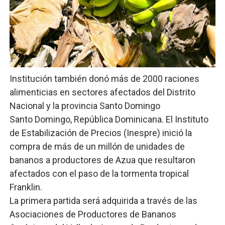
Ministerio de Cultura anuncia ganadores de Premios Anu
Más de 180 dirigentes sindicales de las Américas se re
Restaurante Amigos es reconocido por sus cuatro déc
Institución también donó más de 2000 raciones
Banco Popular escala 17 posiciones en los mil mejore
alimenticias en sectores afectados del Distrito
SNS y el SRSO actualizan Manual de Comunicación Inter
Nacional y la provincia Santo Domingo
Santo Domingo, República Dominicana. El Instituto
de Estabilización de Precios (Inespre) inició la
compra de más de un millón de unidades de
bananos a productores de Azua que resultaron
afectados con el paso de la tormenta tropical
Franklin.
La primera partida será adquirida a través de las
Asociaciones de Productores de Bananos