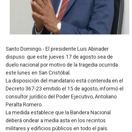
SNS y el SRSO actualizan Manual de Comunicación Inter
Osiris de León responde a Roberto Tineo y a Yeisy por 
DGPCF: 55 años sembrando desarrollo y fortaleciendo 
Operativo interagencial frena delitos ambientales y re
Santo Domingo.- El presidente Luis Abinader
dispuso que este jueves 17 de agosto sea de
-Propeep y Gestión Presidencial encabezan entrega co
duelo nacional por motivo de la tragedia ocurrida
este lunes en San Cristóbal.
La disposición del mandatario está contenida en el
Decreto 367-23 emitido el 15 de agosto, informó el
consultor jurídico del Poder Ejecutivo, Antoliano
Peralta Romero.
La medida establece que la Bandera Nacional
deberá ondear a media asta en los recintos
militares y edificios públicos en todo el país.