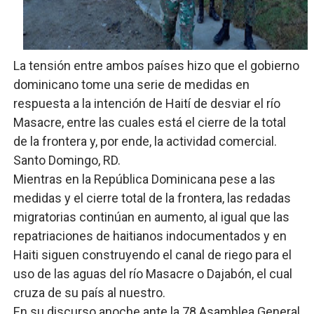
Operativo interagencial frena delitos ambientales y re
-Propeep y Gestión Presidencial encabezan entrega co
La tensión entre ambos países hizo que el gobierno
dominicano tome una serie de medidas en
Ministerio de Defensa siembra esperanza y protege e
respuesta a la intención de Haití de desviar el río
MICM y CECCOM retienen 213,355 galones de combustibl
Masacre, entre las cuales está el cierre de la total
de la frontera y, por ende, la actividad comercial.
Bienes Nacionales recauda más de RD 57 millones en s
Santo Domingo, RD.
Mientras en la República Dominicana pese a las
medidas y el cierre total de la frontera, las redadas
migratorias continúan en aumento, al igual que las
repatriaciones de haitianos indocumentados y en
Haiti siguen construyendo el canal de riego para el
uso de las aguas del río Masacre o Dajabón, el cual
cruza de su país al nuestro.
En su discurso anoche ante la 78 Asamblea General