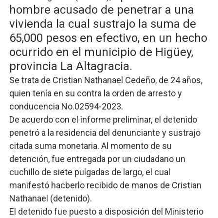
hombre acusado de penetrar a una
Lee Ballester a los que se forman como agentes “Todo
vivienda la cual sustrajo la suma de
Operativo Interinstitucional “Compromiso Ambiental 2.
65,000 pesos en efectivo, en un hecho
ocurrido en el municipio de Higüey,
Trabajadores de la prensa y Obispado de la Provincia 
provincia La Altagracia.
Ministerio de Cultura anuncia ganadores de Premios Anu
Se trata de Cristian Nathanael Cedeño, de 24 años,
quien tenía en su contra la orden de arresto y
Más de 180 dirigentes sindicales de las Américas se re
conducencia No.02594-2023.
De acuerdo con el informe preliminar, el detenido
penetró a la residencia del denunciante y sustrajo
citada suma monetaria. Al momento de su
detención, fue entregada por un ciudadano un
cuchillo de siete pulgadas de largo, el cual
manifestó hacberlo recibido de manos de Cristian
Nathanael (detenido).
El detenido fue puesto a disposición del Ministerio