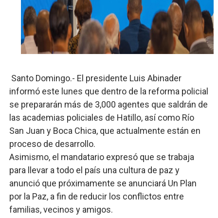
Lee Ballester a los que se forman como agentes “Todo
Operativo Interinstitucional “Compromiso Ambiental 2.
Trabajadores de la prensa y Obispado de la Provincia 
Ministerio de Cultura anuncia ganadores de Premios Anu
Santo Domingo.- El presidente Luis Abinader
informó este lunes que dentro de la reforma policial
Más de 180 dirigentes sindicales de las Américas se re
se prepararán más de 3,000 agentes que saldrán de
las academias policiales de Hatillo, así como Río
Restaurante Amigos es reconocido por sus cuatro déc
San Juan y Boca Chica, que actualmente están en
proceso de desarrollo.
Asimismo, el mandatario expresó que se trabaja
para llevar a todo el país una cultura de paz y
anunció que próximamente se anunciará Un Plan
por la Paz, a fin de reducir los conflictos entre
familias, vecinos y amigos.