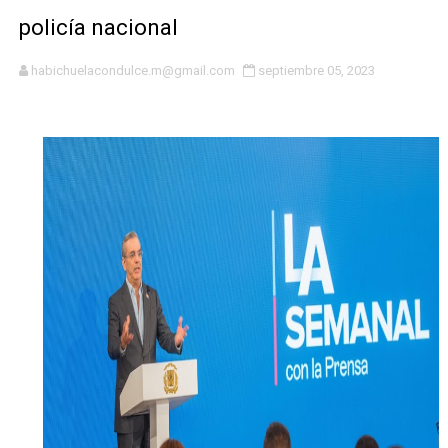
Residentes en San Juan beneficiados con jornada asiste
policía nacional
El magistrado Henry Molina decidió no seguir en la Pre
habichuelacondulce.m@gmail.com
septiembre 05, 2023
​Domingo Plácido critica la situación económica y califi
Graduación XII Promoción Servicio Militar Voluntario
Fellito Suberví asegura en Carolina Mejía RD tiene la op
Hipótesis policial sobre atentado a balazos en la aven
CESDN urge fortalecer el sistema eléctrico ante con
Cacerolazos, gomas quemadas y bombas lagrimógenas:
Roberto Ángel Salcedo anuncia festival cultural para la
Roberto Ángel Salcedo anuncia festival cultural para la