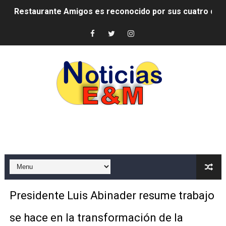
Restaurante Amigos es reconocido por sus cuatro déc
Banco Popular escala 17 posiciones en los mil mejore
SNS y el SRSO actualizan Manual de Comunicación Inter
Osiris de León responde a Roberto Tineo y a Yeisy por 
DGPCF: 55 años sembrando desarrollo y fortaleciendo 
Operativo interagencial frena delitos ambientales y re
-Propeep y Gestión Presidencial encabezan entrega co
Ministerio de Defensa siembra esperanza y protege e
MICM y CECCOM retienen 213,355 galones de combustibl
Presidente Luis Abinader resume trabajo
Bienes Nacionales recauda más de RD 57 millones en s
se hace en la transformación de la