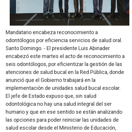
Fellito Suberví inspecciona obras en las “villas” y pide
Comedores Comunitarios de DASAC garantizan alimenta
Mandatario encabeza reconocimiento a
UNTC inicia ofensiva para recuperar fuerza gremial y fo
odontólogos por eficiencia servicios de salud oral.
PRM escogerá este domingo su nueva cúpula directiva 
Santo Domingo. - El presidente Luis Abinader
encabezó este martes el acto de reconocimiento a
Candidato a presidente del Colegio de Notarios hace ll
seis odontólogos, por eficientizar la gestión de las
atenciones de salud bucal en la Red Pública, donde
anunció que el Gobierno trabajará en la
implementación de unidades salud bucal escolar.
El jefe de Estado expuso que, sin salud
odontológica no hay una salud integral del ser
humano y que en ese sentido se están analizando
las opciones para poder reiniciar las unidades de
salud escolar desde el Ministerio de Educación,