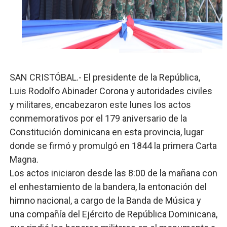
Banco Popular escala 17 posiciones en los mil mejore
SNS y el SRSO actualizan Manual de Comunicación Inter
Osiris de León responde a Roberto Tineo y a Yeisy por 
SAN CRISTÓBAL.- El presidente de la República,
DGPCF: 55 años sembrando desarrollo y fortaleciendo 
Luis Rodolfo Abinader Corona y autoridades civiles
y militares, encabezaron este lunes los actos
Operativo interagencial frena delitos ambientales y re
conmemorativos por el 179 aniversario de la
Constitución dominicana en esta provincia, lugar
donde se firmó y promulgó en 1844 la primera Carta
Magna.
Los actos iniciaron desde las 8:00 de la mañana con
el enhestamiento de la bandera, la entonación del
himno nacional, a cargo de la Banda de Música y
una compañía del Ejército de República Dominicana,