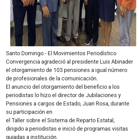
Comedores Comunitarios de DASAC garantizan alimenta
UNTC inicia ofensiva para recuperar fuerza gremial y fo
PRM escogerá este domingo su nueva cúpula directiva 
Candidato a presidente del Colegio de Notarios hace ll
Santo Domingo.- El Movimientos Periodístico
Convergencia agradeció al presidente Luis Abinader
Digecac realizará Primer Festival de Plantas 2026
el otorgamiento de 103 pensiones a igual número
de profesionales de la comunicación.
El anuncio del otorgamiento del beneficio a los
periodistas lo hizo el director de Jubilaciones y
Pensiones a cargos de Estado, Juan Rosa, durante
su participación en
el Taller sobre el Sistema de Reparto Estatal,
dirigido a periodistas e inició de programas visitas
guiadas a institución.