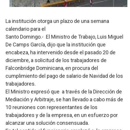
Lee Ballester a los que se forman como agentes “Todo
La institución otorga un plazo de una semana
Operativo Interinstitucional “Compromiso Ambiental 2.
calendario para el
Trabajadores de la prensa y Obispado de la Provincia 
Santo Domingo.- El Ministro de Trabajo, Luis Miguel
De Camps García, dijo que la institución que
Ministerio de Cultura anuncia ganadores de Premios Anu
encabeza, ha intervenido desde el pasado 20 de
diciembre, a solicitud de los trabajadores de
Más de 180 dirigentes sindicales de las Américas se re
Falconbridge Dominicana, en procura del
cumplimiento del pago de salario de Navidad de los
trabajadores.
El Ministro expresó que a través de la Dirección de
Mediación y Arbitraje, se han llevado a cabo más de
10 reuniones con representantes de los
trabajadores y de la empresa, en un esfuerzo por
alcanzar una solución consensuada.