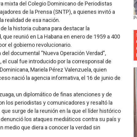
va mixta del Colegio Dominicano de Periodistas
 forman como agentes “Todo el equipo de la DGM debe acog
ajadores de la Prensa (SNTP), a quienes invitó a
P
la realidad de esa nación.
al “Compromiso Ambiental 2.0”
 de la historia cubana para destacar la
y Obispado de la Provincia Santo Domingo Acuerdan Alianza
, que reunió en La Habana en enero de 1959 a 400
or el gobierno revolucionario.
cia ganadores de Premios Anuales de Literatura 2026 y el d
n del documental “Nueva Operación Verdad”,
, el cual fue introducido por la corresponsal de
cales de las Américas se reúnen en República Dominicana pa
 Dominicana, Mariela Pérez Valenzuela, quien
o nació la agencia informativa, el 16 de junio de
zuaga, un diplomático de finas atenciones y de
on los periodistas y comunicadores y resaltó la
que surge de la reunión en la que el líder histórico
, denunció los ataques mediáticos contra su país y
n medio que diera a conocer la verdad sin