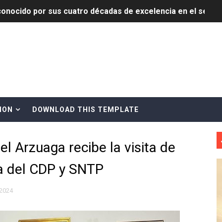
onocido por sus cuatro décadas de excelencia en el sect
siciones en los mil mejores bancos del mundo
anual de Comunicación Interna y Externa para fortalecer g
Roberto Tineo y a Yeisy por sus críticas destempladas sobr
esarrollo y fortaleciendo la frontera dominicana
ION
DOWNLOAD THIS TEMPLATE
ena delitos ambientales y recupera terrenos en zonas prote
 Arzuaga recibe la visita de
encial encabezan entrega compensación a comerciantes impa
va del CDP y SNTP
mbra esperanza y protege el agua mediante Jornada de Re
3,355 galones de combustibles y 46 millones de mercancía
 2024
más de RD 57 millones en segunda subasta pública del año