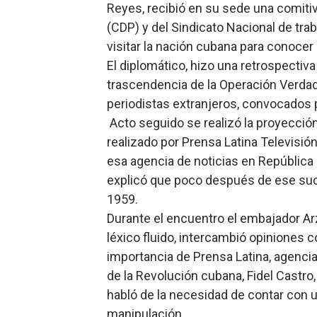
Reyes, recibió en su sede una comiti
Lee Ballester a los que se
(CDP) y del Sindicato Nacional de trab
visitar la nación cubana para conocer 
Operativo Interinstitucion
El diplomático, hizo una retrospectiva
Trabajadores de la prensa 
trascendencia de la Operación Verdad
periodistas extranjeros, convocados p
Ministerio de Cultura anun
Acto seguido se realizó la proyecció
realizado por Prensa Latina Televisión
Más de 180 dirigentes sindi
esa agencia de noticias en República
explicó que poco después de ese suces
1959.
Durante el encuentro el embajador Ar
léxico fluido, intercambió opiniones c
importancia de Prensa Latina, agencia 
de la Revolución cubana, Fidel Castro
habló de la necesidad de contar con u
manipulación.