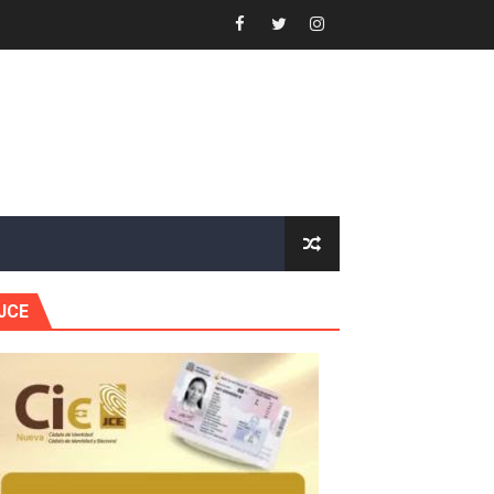
or gastronómico
estión comunicacional en salud
e Presa de Guaiguí: "Es ignorancia supina"
gidas del país
JCE
ctados por la obra vial, en cumplimiento de un compromis
forestación en Manabao
s en lo que va de año