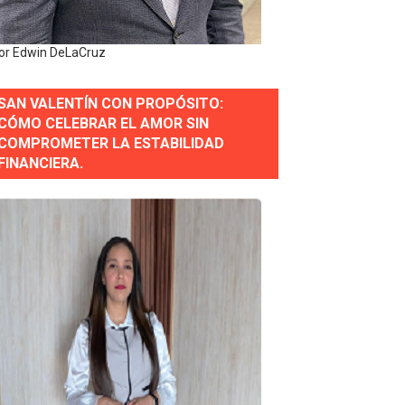
erse a normas éticas y ser garante de los derechos de la
or Edwin DeLaCruz
SAN VALENTÍN CON PROPÓSITO:
 Estratégica para Impulsar el Desarrollo de Santo Domingo
CÓMO CELEBRAR EL AMOR SIN
COMPROMETER LA ESTABILIDAD
e Historia 2025
FINANCIERA.
ra fortalecer el diálogo social y el trabajo decente