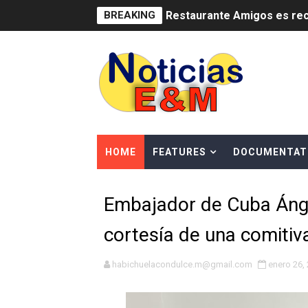
BREAKING
Restaurante Amigos es rec
Banco Popular escala 17 po
SNS y el SRSO actualizan M
Osiris de León responde a 
DGPCF: 55 años sembrando d
HOME
FEATURES
DOCUMENTAT
Operativo interagencial fr
Embajador de Cuba Ángel
-Propeep y Gestión Presid
cortesía de una comiti
Ministerio de Defensa sie
MICM y CECCOM retienen 21
habichuelacondulce.m@gmail.com
enero 26,
Bienes Nacionales recauda 