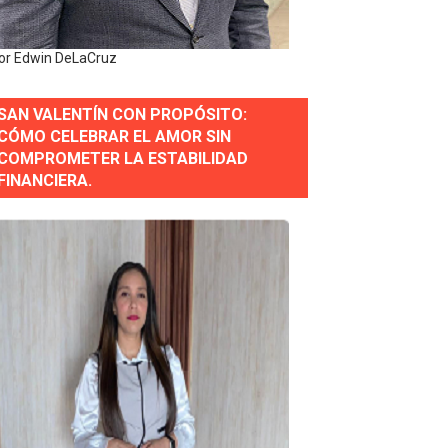
or gastronómico
or Edwin DeLaCruz
SAN VALENTÍN CON PROPÓSITO:
estión comunicacional en salud
CÓMO CELEBRAR EL AMOR SIN
COMPROMETER LA ESTABILIDAD
e Presa de Guaiguí: "Es ignorancia supina"
FINANCIERA.