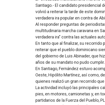
Santiago.- El candidato presidencial d
Restaurante Amigos es rec
volvió a reiterar la tarde de este domi
Banco Popular escala 17 po
verdadera ira popular en contra de Ab
Al responder preguntas de periodistas
SNS y el SRSO actualizan M
multitudinaria marcha caravana en Sa
verdadera ira” contra las actuales aut
Osiris de León responde a 
En tanto que al finalizar, su recorrido p
DGPCF: 55 años sembrando d
reiterar que el pueblo dominicano sie
del gobierno de Luis Abinader, que h
años de su mandato no pudo cumplir.
En Santiago, Fernández estuvo acompa
Oeste, Hipólito Martínez, así como, 
quienes realizó un gran recorrido que i
La actividad incluyó las principales ca
pies, en motores, camionetas y, en to
partidarios de la Fuerza del Pueblo, P