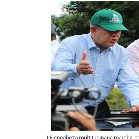
Hipótesis policial sobre at
CESDN urge fortalecer el 
Cacerolazos, gomas quemad
Roberto Ángel Salcedo anunc
Roberto Ángel Salcedo anunc
Respuesta oportuna de Prop
Juramentan a Angelina Bivi
DIGEIG y Liga Municipal Do
Tribunal Superior Administ
JCE flexibiliza renovación
LF encabeza multitudinaria marcha-c