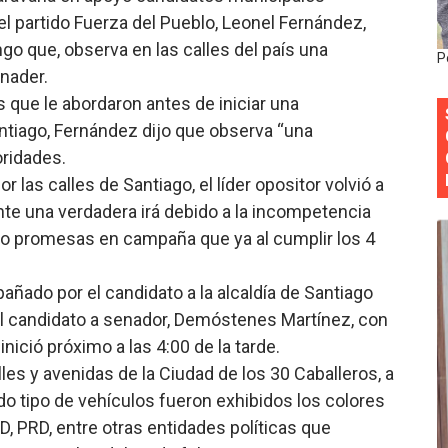
el partido Fuerza del Pueblo, Leonel Fernández,
onocido por sus cuatro décadas de excelencia en el sect
ngo que, observa en las calles del país una
P
siciones en los mil mejores bancos del mundo
inader.
 que le abordaron antes de iniciar una
anual de Comunicación Interna y Externa para fortalecer g
ntiago, Fernández dijo que observa “una
oridades.
Roberto Tineo y a Yeisy por sus críticas destempladas sobr
or las calles de Santiago, el líder opositor volvió a
esarrollo y fortaleciendo la frontera dominicana
nte una verdadera irá debido a la incompetencia
izo promesas en campaña que ya al cumplir los 4
ñado por el candidato a la alcaldía de Santiago
del candidato a senador, Demóstenes Martínez, con
nició próximo a las 4:00 de la tarde.
lles y avenidas de la Ciudad de los 30 Caballeros, a
do tipo de vehículos fueron exhibidos los colores
LD, PRD, entre otras entidades políticas que