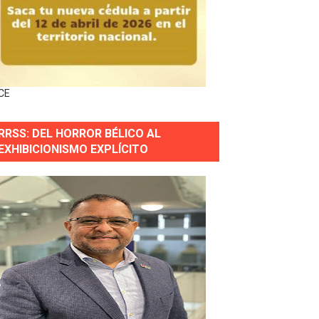
horas después
ingo Norte
nguez por apagones en Cayenas y Residencial Amalia
CE
RRSS: DEL HORROR BÉLICO AL
EXHIBICIONISMO EXPLÍCITO
s incendio
aria Reservas.
wer en Piantini
pios pequeños