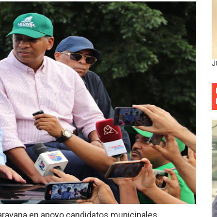
entado a balazos en la avenida Abraham Lincoln y fallecer 
sistema eléctrico ante constantes apagones en Santo Dom
as y bombas lagrimógenas: Tensión en la Fernández Domí
J
ia festival cultural para la región Este
ia festival cultural para la región Este
eep permite a familia de La Cuaba recuperar su hogar tra
ana Riveiro como nueva vicepresidenta ejecutiva de Fiduci
minicana impulsan metas de transparencia
rativo anula permisos urbanísticos del proyecto Everest To
 de cédula: adiós al orden por mes de nacimiento en munici
aravana en apoyo candidatos municipales