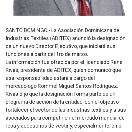
Candidato a presidente del Colegio de Notarios hace ll
Digecac realizará Primer Festival de Plantas 2026
SANTO DOMINGO.- La Asociación Dominicana de
Josefa Castillo: Liderazgo y Transformación Social al F
Industrias Textiles (ADITEX) anunció la designación
de un nuevo Director Ejecutivo, que iniciará sus
Lee Ballester a los que se forman como agentes “Todo
funciones a partir del 1ro de marzo.
Operativo Interinstitucional “Compromiso Ambiental 2.
La información fue ofrecida por el licenciado René
Rivas, presidente de ADITEX, quien comunicó que
esa responsabilidad estará a cargo del
mercadólogo Rommel Miguel Santos Rodríguez.
Rivas dijo que la designación forma parte de un
programa de acción de la entidad, con el objetivo
fortalecer el sector de las industrias textiles y a sus
asociados para competir en el mercado mundial de
ropa y accesorios de vestir y, especialmente, en el