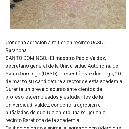
Digecac realizará Primer Festival de Plantas 2026
Josefa Castillo: Liderazgo y Transformación Social al F
Lee Ballester a los que se forman como agentes “Todo
Condena agresión a mujer en recinto UASD-
Operativo Interinstitucional “Compromiso Ambiental 2.
Barahona
SANTO DOMINGO.- El maestro Pablo Valdez,
Trabajadores de la prensa y Obispado de la Provincia 
secretario general de la Universidad Autónoma de
Santo Domingo (UASD), presentó este domingo, 10
de marzo su candidatura a rector de esta academia.
Durante un breve discurso ante cientos de
profesores, empleados y estudiantes de la
Universidad, Valdez condenó la agresión a
puñaladas de que fue objeto una mujer en el
recinto Barahona de la academia.
Calificó de bruto y animal al agresor; consideró que