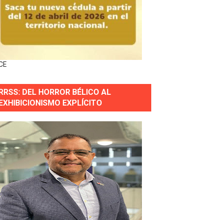
gidas del país
ctados por la obra vial, en cumplimiento de un compromis
CE
forestación en Manabao
RRSS: DEL HORROR BÉLICO AL
s en lo que va de año
EXHIBICIONISMO EXPLÍCITO
nidad y Ejército RD
 Justicia.
 gobierno