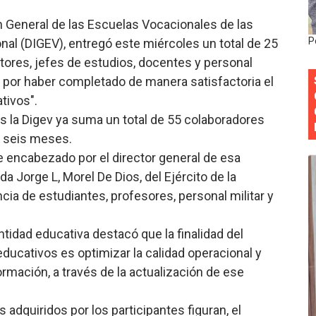
 DASAC garantizan alimentación de miles de voluntarios 
n General de las Escuelas Vocacionales de las
P
nal (DIGEV), entregó este miércoles un total de 25
ecuperar fuerza gremial y fortalecer seccional del Distrito
tores, jefes de estudios, docentes y personal
a por haber completado de manera satisfactoria el
 su nueva cúpula directiva con Abinader a la cabeza
tivos".
Colegio de Notarios hace llamado a la unidad.
os la Digev ya suma un total de 55 colaboradores
s seis meses.
estival de Plantas 2026
e encabezado por el director general de esa
da Jorge L, Morel De Dios, del Ejército de la
ia de estudiantes, profesores, personal militar y
idad educativa destacó que la finalidad del
ducativos es optimizar la calidad operacional y
mación, a través de la actualización de ese
adquiridos por los participantes figuran, el