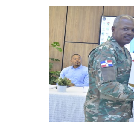
DGPCF: 55 años sembrando d
Operativo interagencial fr
-Propeep y Gestión Presid
Ministerio de Defensa sie
MICM y CECCOM retienen 21
Bienes Nacionales recauda 
Residentes en San Juan ben
El magistrado Henry Molina 
​Domingo Plácido critica la 
Graduación XII Promoción Se