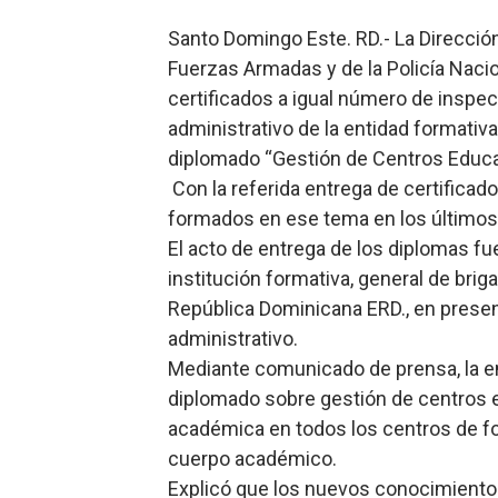
Comedores Comunitarios de
Santo Domingo Este. RD.- La Direcció
Fuerzas Armadas y de la Policía Nacio
UNTC inicia ofensiva para r
certificados a igual número de inspec
administrativo de la entidad formativ
PRM escogerá este domingo
diplomado “Gestión de Centros Educa
Candidato a presidente del 
Con la referida entrega de certificad
formados en ese tema en los último
Digecac realizará Primer F
El acto de entrega de los diplomas fu
institución formativa, general de briga
República Dominicana ERD., en presenc
administrativo.
Mediante comunicado de prensa, la ent
diplomado sobre gestión de centros e
académica en todos los centros de for
cuerpo académico.
Explicó que los nuevos conocimientos 