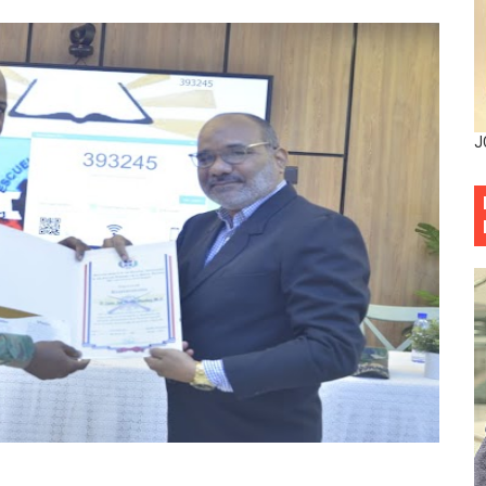
esarrollo y fortaleciendo la frontera dominicana
ena delitos ambientales y recupera terrenos en zonas prote
encial encabezan entrega compensación a comerciantes impa
J
mbra esperanza y protege el agua mediante Jornada de Re
3,355 galones de combustibles y 46 millones de mercancía
más de RD 57 millones en segunda subasta pública del año
eficiados con jornada asistencial de Desarrollo de la Comu
decidió no seguir en la Presidencia de la Suprema Corte de
situación económica y califica de ineficiente la gestión del
rvicio Militar Voluntario