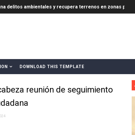
ena delitos ambientales y recupera terrenos en zonas prote
encial encabezan entrega compensación a comerciantes impa
mbra esperanza y protege el agua mediante Jornada de Re
3,355 galones de combustibles y 46 millones de mercancía
más de RD 57 millones en segunda subasta pública del año
ION
DOWNLOAD THIS TEMPLATE
eficiados con jornada asistencial de Desarrollo de la Comu
cabeza reunión de seguimiento
decidió no seguir en la Presidencia de la Suprema Corte de
iudadana
situación económica y califica de ineficiente la gestión del
rvicio Militar Voluntario
2024
Carolina Mejía RD tiene la oportunidad histórica de elegir l