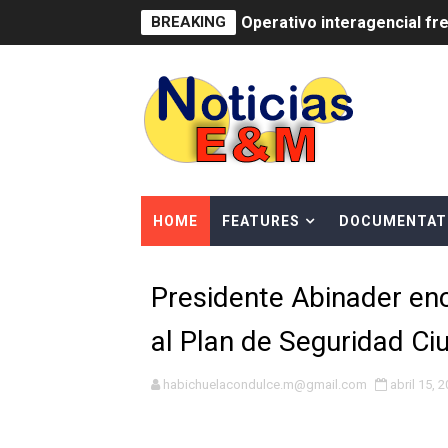
BREAKING
Operativo interagencial fr
-Propeep y Gestión Presid
Ministerio de Defensa sie
MICM y CECCOM retienen 21
Bienes Nacionales recauda 
HOME
FEATURES
DOCUMENTAT
Residentes en San Juan ben
Presidente Abinader en
El magistrado Henry Molina 
al Plan de Seguridad C
​Domingo Plácido critica la 
Graduación XII Promoción Se
habichuelacondulce.m@gmail.com
abril 15, 
Fellito Suberví asegura en 