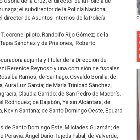
 Osoria de la Cruz; el director de la Policía de
onocido por sus cuatro décadas de excelencia en el sect
unaga; el subdirector de la Policía Nacional,
 director de Asuntos Internos de la Policía
P
siciones en los mil mejores bancos del mundo
 coronel piloto, Randolfo Rijo Gómez; de la
anual de Comunicación Interna y Externa para fortalecer g
l Tapia Sánchez y de Prisiones, Roberto
Roberto Tineo y a Yeisy por sus críticas destempladas sobr
curadora adjunta y titular de la Dirección de
esarrollo y fortaleciendo la frontera dominicana
Yeni Berenice Reynoso y una comisión de fiscales
, Rosalba Ramos; de Santiago, Osvaldo Bonilla; de
a, Aura Luz García; de María Trinidad Sánchez,
agracia, Claudia Garrido; de San Pedro de Macorís,
l Rodríguez; de Dajabón, Yeisin Alcántara; de
na, Kevin Santana; de Santo Domingo Oeste, Eduard
res de Santo Domingo Este, Milciades Guzmán; de
e Peravia. Ángel Darío Tejeda Fabal; de Valverde,