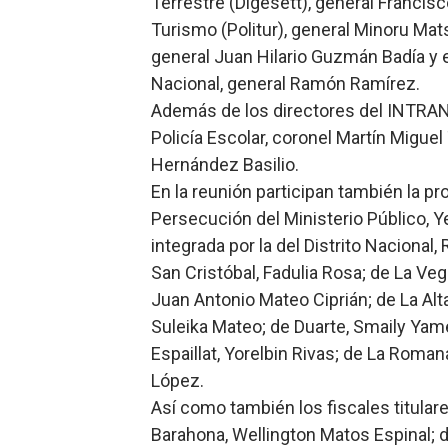
Terrestre (Digesett), general Francisco
Restaurante Amigos es rec
Turismo (Politur), general Minoru Mats
general Juan Hilario Guzmán Badía y el
Banco Popular escala 17 po
Nacional, general Ramón Ramírez.
Además de los directores del INTRANT,
SNS y el SRSO actualizan M
Policía Escolar, coronel Martín Migue
Osiris de León responde a 
Hernández Basilio.
En la reunión participan también la pro
DGPCF: 55 años sembrando d
Persecución del Ministerio Público, 
integrada por la del Distrito Nacional
San Cristóbal, Fadulia Rosa; de La Veg
Juan Antonio Mateo Ciprián; de La Alt
Suleika Mateo; de Duarte, Smaily Yame
Espaillat, Yorelbin Rivas; de La Roma
López.
Así como también los fiscales titula
Barahona, Wellington Matos Espinal; d