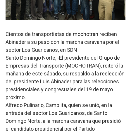
Banco Popular escala 17 posiciones en los mil mejore
SNS y el SRSO actualizan Manual de Comunicación Inter
Cientos de transportistas de mochotran reciben
Osiris de León responde a Roberto Tineo y a Yeisy por 
Abinader a su paso con la marcha caravana por el
DGPCF: 55 años sembrando desarrollo y fortaleciendo 
sector Los Guaricanos, en SDN
Santo Domingo Norte, -El presidente del Grupo de
Operativo interagencial frena delitos ambientales y re
Empresas del Transporte (MOCHOTRAN), reiteró la
mañana de este sábado, su respaldo a la reelección
del presidente Luis Abinader para las relecciones
presidenciales y congresuales del 19 de mayo
próximo.
Alfredo Pulinario, Cambiita, quien se unió, en la
entrada del sector Los Guaricanos, de Santo
Domingo Norte, a la marcha caravana que presidió
el candidato presidencial por el Partido