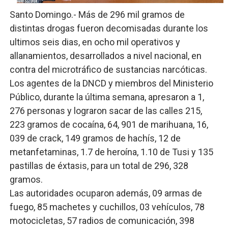
UNTC inicia ofensiva para recuperar fuerza gremial y fo
Santo Domingo.- Más de 296 mil gramos de
distintas drogas fueron decomisadas durante los
PRM escogerá este domingo su nueva cúpula directiva 
ultimos seis dias, en ocho mil operativos y
allanamientos, desarrollados a nivel nacional, en
Candidato a presidente del Colegio de Notarios hace ll
contra del microtráfico de sustancias narcóticas.
Digecac realizará Primer Festival de Plantas 2026
Los agentes de la DNCD y miembros del Ministerio
Público, durante la última semana, apresaron a 1,
Josefa Castillo: Liderazgo y Transformación Social al F
276 personas y lograron sacar de las calles 215,
223 gramos de cocaína, 64, 901 de marihuana, 16,
039 de crack, 149 gramos de hachís, 12 de
metanfetaminas, 1.7 de heroína, 1.10 de Tusi y 135
pastillas de éxtasis, para un total de 296, 328
gramos.
Las autoridades ocuparon además, 09 armas de
fuego, 85 machetes y cuchillos, 03 vehículos, 78
motocicletas, 57 radios de comunicación, 398