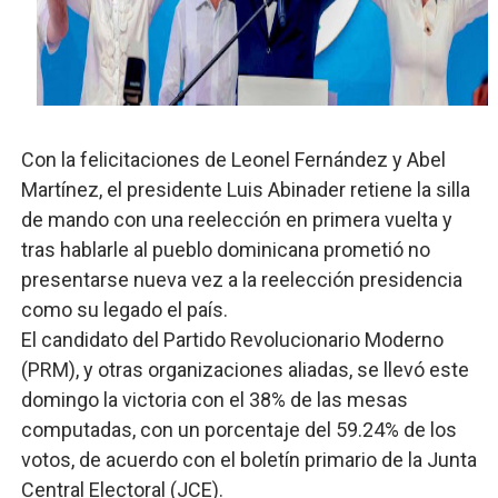
Lee Ballester a los que se forman como agentes “Todo
Operativo Interinstitucional “Compromiso Ambiental 2.
Trabajadores de la prensa y Obispado de la Provincia 
Con la felicitaciones de Leonel Fernández y Abel
Ministerio de Cultura anuncia ganadores de Premios Anu
Martínez, el presidente Luis Abinader retiene la silla
de mando con una reelección en primera vuelta y
Más de 180 dirigentes sindicales de las Américas se re
tras hablarle al pueblo dominicana prometió no
presentarse nueva vez a la reelección presidencia
como su legado el país.
El candidato del Partido Revolucionario Moderno
(PRM), y otras organizaciones aliadas, se llevó este
domingo la victoria con el 38% de las mesas
computadas, con un porcentaje del 59.24% de los
votos, de acuerdo con el boletín primario de la Junta
Central Electoral (JCE).