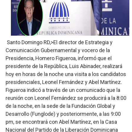
Lee Ballester a los que se forman como agentes “Todo
Operativo Interinstitucional “Compromiso Ambiental 2.
Trabajadores de la prensa y Obispado de la Provincia 
Santo Domingo RD,>El director de Estrategia y
Ministerio de Cultura anuncia ganadores de Premios Anu
Comunicación Gubernamental y vocero de la
Presidencia, Homero Figueroa, informó que el
Más de 180 dirigentes sindicales de las Américas se re
presidente de la República, Luis Abinader, realizará
hoy en horas de la noche una visita a los candidatos
presidenciales, Leonel Fernández y Abel Martínez.
Figueroa indicó a través de un comunicado que la
reunión con Leonel Fernández se producirá a la 8:00
de la noche, en la sede de la Fundación Global y
Desarrollo (Funglode) y posteriormente, a las 9:00
pm, se encontrará con Abel Martínez, en la Casa
Nacional del Partido de la Liberación Dominicana