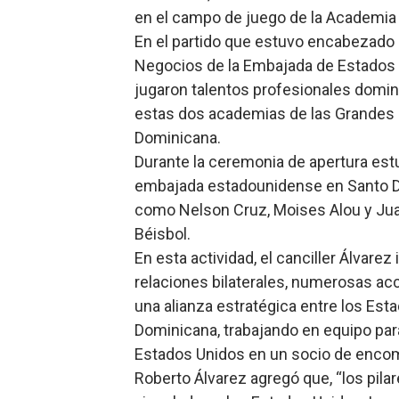
en el campo de juego de la Academia 
Osiris de León responde a 
En el partido que estuvo encabezado p
DGPCF: 55 años sembrando d
Negocios de la Embajada de Estados Un
jugaron talentos profesionales domi
Operativo interagencial fr
estas dos academias de las Grandes L
Dominicana.
-Propeep y Gestión Presid
Durante la ceremonia de apertura est
Ministerio de Defensa sie
embajada estadounidense en Santo Do
como Nelson Cruz, Moises Alou y Juan
Béisbol.
En esta actividad, el canciller Álvarez
relaciones bilaterales, numerosas ac
una alianza estratégica entre los Est
Dominicana, trabajando en equipo para
Estados Unidos en un socio de encomi
Roberto Álvarez agregó que, “los pi