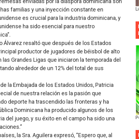
 remesas enviadas por la diáspora dominicana son
chas familias y una inyección constante en
L
idense es crucial para la industria dominicana, y
ounidense ha sido esencial para nuestro
ica”.
ro Álvarez resaltó que después de los Estados
incipal productor de jugadores de béisbol de alto
 las Grandes Ligas que iniciaron la temporada del
ando alrededor de un 12% del total de sus
de la Embajada de los Estados Unidos, Patricia
ecial de nuestra relación es la pasión que
do deporte ha trascendido las fronteras y ha
ública Dominicana ha producido algunos de los
ia del juego, y su éxito en el campo ha sido una
P
aciones.”
aíses, la Sra. Aguilera expresó, “Espero que, al