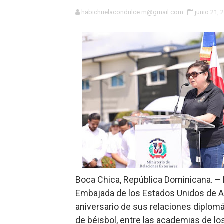
Roberto Ángel Salcedo anunc
habichuelacondulce.m@gmail.com
junio 21, 
Roberto Ángel Salcedo anunc
Respuesta oportuna de Prop
Juramentan a Angelina Bivi
DIGEIG y Liga Municipal Do
Tribunal Superior Administ
JCE flexibiliza renovación
Restaurante Amigos es rec
Boca Chica, República Dominicana. – E
Banco Popular escala 17 po
Embajada de los Estados Unidos de 
aniversario de sus relaciones diplomá
SNS y el SRSO actualizan M
de béisbol, entre las academias de l