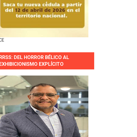
s incendio
CE
aria Reservas.
RRSS: DEL HORROR BÉLICO AL
EXHIBICIONISMO EXPLÍCITO
wer en Piantini
pios pequeños
or gastronómico
estión comunicacional en salud