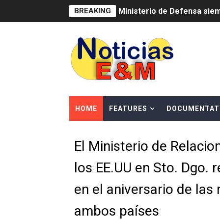
BREAKING
MICM y CECCOM retienen 21
Bienes Nacionales recauda 
Residentes en San Juan ben
El magistrado Henry Molina 
​Domingo Plácido critica la 
HOME
FEATURES
DOCUMENTAT
Graduación XII Promoción Se
El Ministerio de Relacio
Fellito Suberví asegura en 
los EE.UU en Sto. Dgo. 
Hipótesis policial sobre at
en el aniversario de las
CESDN urge fortalecer el 
ambos países
Cacerolazos, gomas quemad