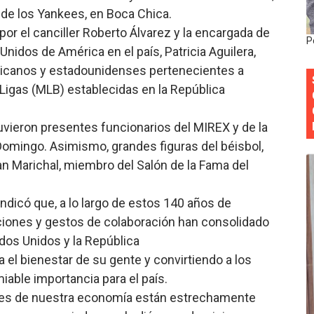
de los Yankees, en Boca Chica.
Roberto Tineo y a Yeisy por sus críticas destempladas sobr
or el canciller Roberto Álvarez y la encargada de
P
esarrollo y fortaleciendo la frontera dominicana
idos de América en el país, Patricia Aguilera,
nicanos y estadounidenses pertenecientes a
ena delitos ambientales y recupera terrenos en zonas prote
igas (MLB) establecidas en la República
encial encabezan entrega compensación a comerciantes impa
uvieron presentes funcionarios del MIREX y de la
mbra esperanza y protege el agua mediante Jornada de Re
mingo. Asimismo, grandes figuras del béisbol,
 Marichal, miembro del Salón de la Fama del
 indicó que, a lo largo de estos 140 años de
ciones y gestos de colaboración han consolidado
ados Unidos y la República
 el bienestar de su gente y convirtiendo a los
able importancia para el país.
lares de nuestra economía están estrechamente