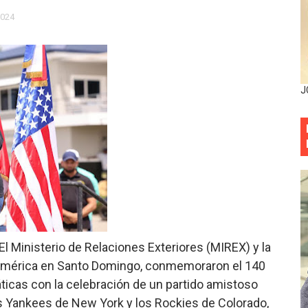
ia festival cultural para la región Este
2024
ia festival cultural para la región Este
eep permite a familia de La Cuaba recuperar su hogar tra
J
ana Riveiro como nueva vicepresidenta ejecutiva de Fiduci
minicana impulsan metas de transparencia
rativo anula permisos urbanísticos del proyecto Everest To
 de cédula: adiós al orden por mes de nacimiento en munici
onocido por sus cuatro décadas de excelencia en el sect
l Ministerio de Relaciones Exteriores (MIREX) y la
siciones en los mil mejores bancos del mundo
América en Santo Domingo, conmemoraron el 140
ticas con la celebración de un partido amistoso
anual de Comunicación Interna y Externa para fortalecer g
os Yankees de New York y los Rockies de Colorado,