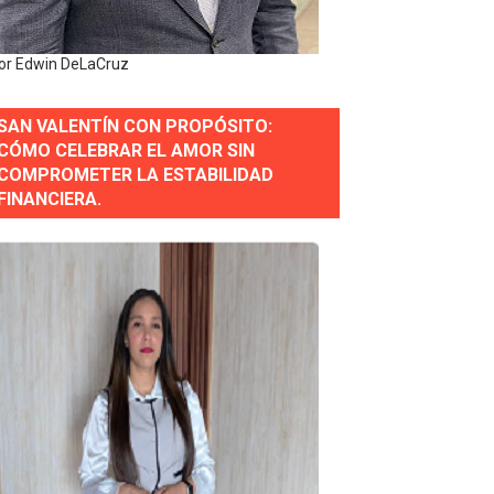
e Presa de Guaiguí: "Es ignorancia supina"
or Edwin DeLaCruz
SAN VALENTÍN CON PROPÓSITO:
gidas del país
CÓMO CELEBRAR EL AMOR SIN
COMPROMETER LA ESTABILIDAD
ctados por la obra vial, en cumplimiento de un compromis
FINANCIERA.
forestación en Manabao