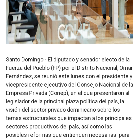
UNTC inicia ofensiva para recuperar fuerza gremial y fo
PRM escogerá este domingo su nueva cúpula directiva 
Candidato a presidente del Colegio de Notarios hace ll
Digecac realizará Primer Festival de Plantas 2026
Santo Domingo.- El diputado y senador electo de la
Josefa Castillo: Liderazgo y Transformación Social al F
Fuerza del Pueblo (FP) por el Distrito Nacional, Omar
Fernández, se reunió este lunes con el presidente y
vicepresidente ejecutivo del Consejo Nacional de la
Empresa Privada (Conep), en el que presentaron al
legislador de la principal plaza política del país, la
visión del sector privado dominicano sobre los
temas estructurales que impactan a los principales
sectores productivos del país, así como las
posibles reformas que entienden necesarias para