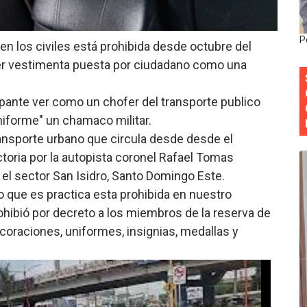
 forman como agentes “Todo el equipo de la DGM debe acog
P
en los civiles está prohibida desde octubre del
al “Compromiso Ambiental 2.0”
er vestimenta puesta por ciudadano como una
y Obispado de la Provincia Santo Domingo Acuerdan Alianza
pante ver como un chofer del transporte publico
cia ganadores de Premios Anuales de Literatura 2026 y el d
niforme" un chamaco militar.
ransporte urbano que circula desde desde el
cales de las Américas se reúnen en República Dominicana pa
ctoria por la autopista coronel Rafael Tomas
el sector San Isidro, Santo Domingo Este.
 que es practica esta prohibida en nuestro
ohibió por decreto a los miembros de la reserva de
oraciones, uniformes, insignias, medallas y