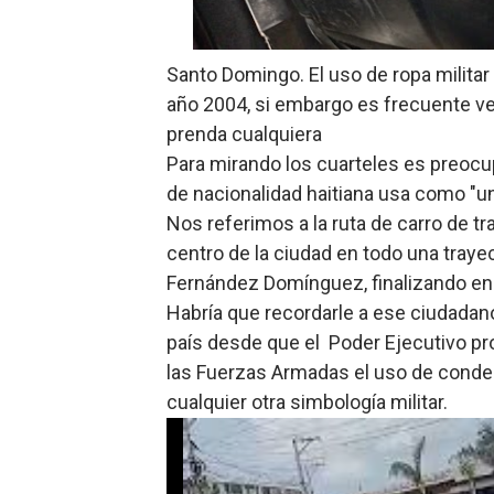
Lee Ballester a los que se
Santo Domingo. El uso de ropa militar 
Operativo Interinstitucion
año 2004, si embargo es frecuente v
Trabajadores de la prensa 
prenda cualquiera
Para mirando los cuarteles es preocu
Ministerio de Cultura anun
de nacionalidad haitiana usa como "u
Nos referimos a la ruta de carro de t
Más de 180 dirigentes sindi
centro de la ciudad en todo una traye
Fernández Domínguez, finalizando en 
Habría que recordarle a ese ciudadano
país desde que el Poder Ejecutivo pr
las Fuerzas Armadas el uso de condec
cualquier otra simbología militar.