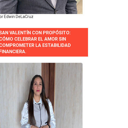
erse a normas éticas y ser garante de los derechos de la
or Edwin DeLaCruz
SAN VALENTÍN CON PROPÓSITO:
 Estratégica para Impulsar el Desarrollo de Santo Domingo
CÓMO CELEBRAR EL AMOR SIN
COMPROMETER LA ESTABILIDAD
e Historia 2025
FINANCIERA.
ra fortalecer el diálogo social y el trabajo decente