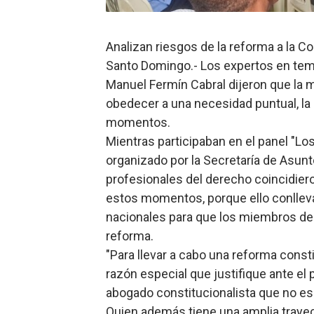
Restaurante Amigos es rec
Analizan riesgos de la reforma a la Co
Banco Popular escala 17 po
Santo Domingo.- Los expertos en tema
SNS y el SRSO actualizan M
Manuel Fermín Cabral dijeron que la m
obedecer a una necesidad puntual, la 
Osiris de León responde a 
momentos.
Mientras participaban en el panel "Los
DGPCF: 55 años sembrando d
organizado por la Secretaría de Asunt
profesionales del derecho coincidiero
estos momentos, porque ello conlleva
nacionales para que los miembros del
reforma.
"Para llevar a cabo una reforma const
razón especial que justifique ante el 
abogado constitucionalista que no es
Quien además tiene una amplia traye