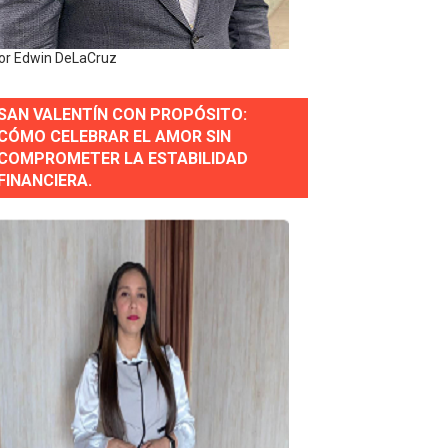
or gastronómico
or Edwin DeLaCruz
SAN VALENTÍN CON PROPÓSITO:
estión comunicacional en salud
CÓMO CELEBRAR EL AMOR SIN
COMPROMETER LA ESTABILIDAD
e Presa de Guaiguí: "Es ignorancia supina"
FINANCIERA.