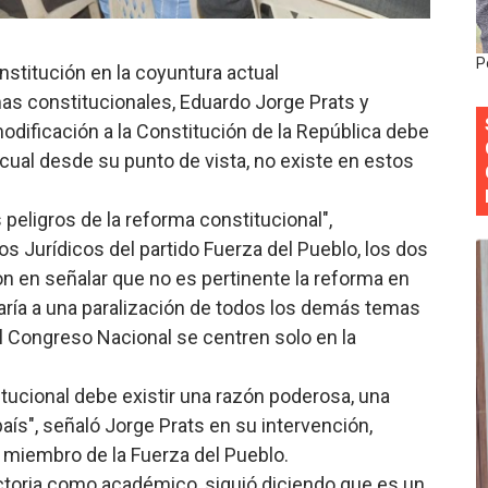
onocido por sus cuatro décadas de excelencia en el sect
P
nstitución en la coyuntura actual
siciones en los mil mejores bancos del mundo
s constitucionales, Eduardo Jorge Prats y
anual de Comunicación Interna y Externa para fortalecer g
odificación a la Constitución de la República debe
cual desde su punto de vista, no existe en estos
Roberto Tineo y a Yeisy por sus críticas destempladas sobr
 peligros de la reforma constitucional",
esarrollo y fortaleciendo la frontera dominicana
os Jurídicos del partido Fuerza del Pueblo, los dos
n en señalar que no es pertinente la reforma en
ría a una paralización de todos los demás temas
 Congreso Nacional se centren solo en la
itucional debe existir una razón poderosa, una
país", señaló Jorge Prats en su intervención,
 miembro de la Fuerza del Pueblo.
ctoria como académico, siguió diciendo que es un