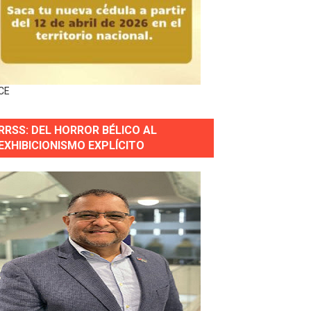
horas después
ingo Norte
nguez por apagones en Cayenas y Residencial Amalia
CE
RRSS: DEL HORROR BÉLICO AL
EXHIBICIONISMO EXPLÍCITO
s incendio
aria Reservas.
wer en Piantini
pios pequeños