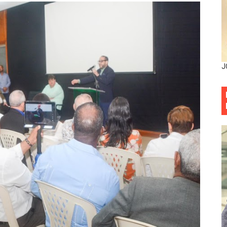
entado a balazos en la avenida Abraham Lincoln y fallecer 
sistema eléctrico ante constantes apagones en Santo Dom
as y bombas lagrimógenas: Tensión en la Fernández Domí
J
ia festival cultural para la región Este
ia festival cultural para la región Este
eep permite a familia de La Cuaba recuperar su hogar tra
ana Riveiro como nueva vicepresidenta ejecutiva de Fiduci
minicana impulsan metas de transparencia
rativo anula permisos urbanísticos del proyecto Everest To
 de cédula: adiós al orden por mes de nacimiento en munici