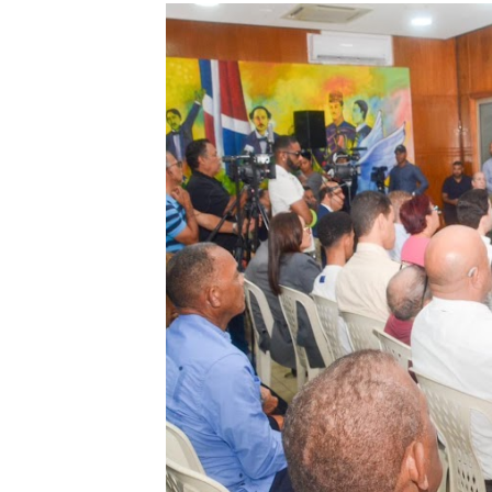
Hipótesis policial sobre at
CESDN urge fortalecer el 
Cacerolazos, gomas quemad
Roberto Ángel Salcedo anunc
Roberto Ángel Salcedo anunc
Respuesta oportuna de Prop
Juramentan a Angelina Bivi
DIGEIG y Liga Municipal Do
Tribunal Superior Administ
JCE flexibiliza renovación