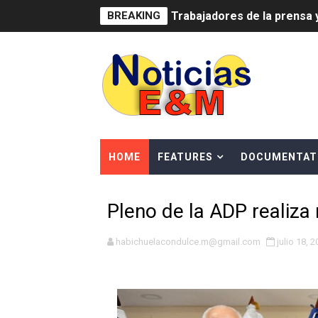
BREAKING
Trabajadores de la prensa 
Ministerio de Cultura anun
Más de 180 dirigentes sindi
Restaurante Amigos es rec
Banco Popular escala 17 po
HOME
FEATURES
DOCUMENTAT
SNS y el SRSO actualizan M
Pleno de la ADP realiza
Osiris de León responde a 
DGPCF: 55 años sembrando d
habichuelacondulce.m@gmail.com
julio 18, 
Operativo interagencial fr
-Propeep y Gestión Presid