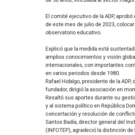
Candidato a presidente del 
El comité ejecutivo de la ADP, aprobó
Digecac realizará Primer F
de este mes de julio de 2023, colocar
observatorio educativo.
Josefa Castillo: Liderazgo 
Explicó que la medida está sustentad
Lee Ballester a los que se
amplios conocimientos y visión globa
Operativo Interinstitucion
internacionales, con importantes cont
en varios periodos desde 1980.
Rafael Hidalgo, presidente de la ADP,
fundador, dirigió la asociación en mo
Resaltó sus aportes durante su gestión
y al sistema político en República Dom
concertación y resolución de conflict
Santos Badía, director general del In
(INFOTEP), agradeció la distinción de 