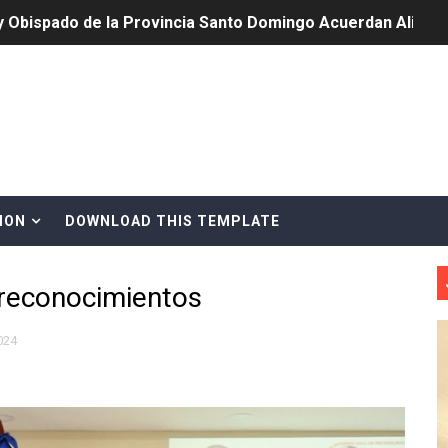
y Obispado de la Provincia Santo Domingo Acuerdan Alianza
cia ganadores de Premios Anuales de Literatura 2026 y el d
cales de las Américas se reúnen en República Dominicana pa
onocido por sus cuatro décadas de excelencia en el sect
siciones en los mil mejores bancos del mundo
ION
DOWNLOAD THIS TEMPLATE
anual de Comunicación Interna y Externa para fortalecer g
 reconocimientos
Roberto Tineo y a Yeisy por sus críticas destempladas sobr
esarrollo y fortaleciendo la frontera dominicana
2024
ena delitos ambientales y recupera terrenos en zonas prote
encial encabezan entrega compensación a comerciantes impa