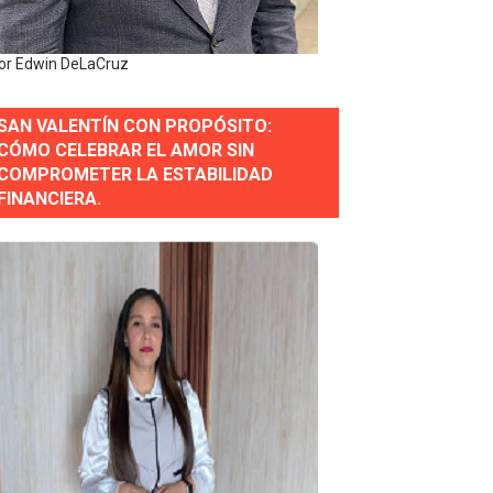
or Edwin DeLaCruz
SAN VALENTÍN CON PROPÓSITO:
CÓMO CELEBRAR EL AMOR SIN
COMPROMETER LA ESTABILIDAD
erse a normas éticas y ser garante de los derechos de la
FINANCIERA.