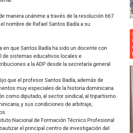
Colegio de Notarios hace llamado a la unidad.
 de manera unánime a través de la resolución 667
P
estival de Plantas 2026
 el nombre de Rafael Santos Badía a su
y Transformación Social al Frente del INAIPI
a en que Santos Badía ha sido un docente con
 forman como agentes “Todo el equipo de la DGM debe acog
l de sistemas educativos locales e
al “Compromiso Ambiental 2.0”
ribuciones a la ADP desde la secretaría general
 dijo que el profesor Santos Badía, además de
mentos muy especiales de la historia dominicana.
 como diputado, al sector sindical, al tripartismo
inicana, y sus condiciones de arbitraje,
os.
stituto Nacional de Formación Técnico Profesional
bautizar el principal centro de investigación del