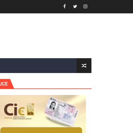
 Estratégica para Impulsar el Desarrollo de Santo Domingo
e Historia 2025
ra fortalecer el diálogo social y el trabajo decente
or gastronómico
estión comunicacional en salud
JCE
e Presa de Guaiguí: "Es ignorancia supina"
gidas del país
ctados por la obra vial, en cumplimiento de un compromis