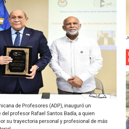
mbra esperanza y protege el agua mediante Jornada de Re
3,355 galones de combustibles y 46 millones de mercancía
más de RD 57 millones en segunda subasta pública del año
J
eficiados con jornada asistencial de Desarrollo de la Comu
decidió no seguir en la Presidencia de la Suprema Corte de
situación económica y califica de ineficiente la gestión del
rvicio Militar Voluntario
Carolina Mejía RD tiene la oportunidad histórica de elegir l
icana de Profesores (ADP), inauguró un
entado a balazos en la avenida Abraham Lincoln y fallecer 
del profesor Rafael Santos Badía, a quien
r su trayectoria personal y profesional de más
sistema eléctrico ante constantes apagones en Santo Dom
erial.