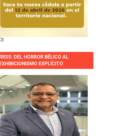
forestación en Manabao
s en lo que va de año
CE
nidad y Ejército RD
RRSS: DEL HORROR BÉLICO AL
 Justicia.
EXHIBICIONISMO EXPLÍCITO
 gobierno
a primera mujer presidente de la República
horas después
ingo Norte