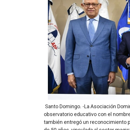
Ministerio de Defensa sie
MICM y CECCOM retienen 21
Bienes Nacionales recauda 
Residentes en San Juan ben
El magistrado Henry Molina 
​Domingo Plácido critica la 
Graduación XII Promoción Se
Fellito Suberví asegura en 
Santo Domingo. -La Asociación Domin
Hipótesis policial sobre at
observatorio educativo con el nombre 
también entregó un reconocimiento po
CESDN urge fortalecer el 
de 50 años, vinculada al sector magist