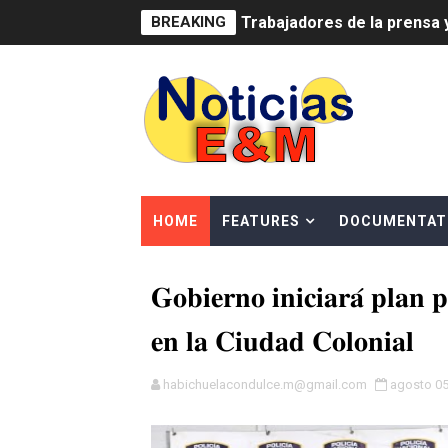
BREAKING
Trabajadores de la prensa 
Ministerio de Cultura anun
Más de 180 dirigentes sindi
Restaurante Amigos es rec
Banco Popular escala 17 po
HOME
FEATURES
DOCUMENTAT
SNS y el SRSO actualizan M
𝐆𝐨𝐛𝐢𝐞𝐫𝐧𝐨 𝐢𝐧𝐢𝐜𝐢𝐚𝐫𝐚́ 𝐩𝐥𝐚𝐧 𝐩
Osiris de León responde a 
𝐞𝐧 𝐥𝐚 𝐂𝐢𝐮𝐝𝐚𝐝 𝐂𝐨𝐥𝐨𝐧𝐢𝐚𝐥
DGPCF: 55 años sembrando d
Operativo interagencial fr
habichuelacondulce.m@gmail.com
agosto 05
-Propeep y Gestión Presid