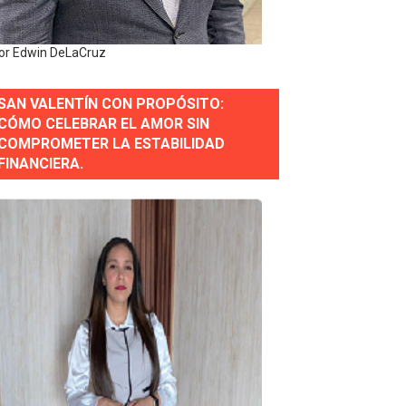
or Edwin DeLaCruz
SAN VALENTÍN CON PROPÓSITO:
CÓMO CELEBRAR EL AMOR SIN
COMPROMETER LA ESTABILIDAD
erse a normas éticas y ser garante de los derechos de la
FINANCIERA.