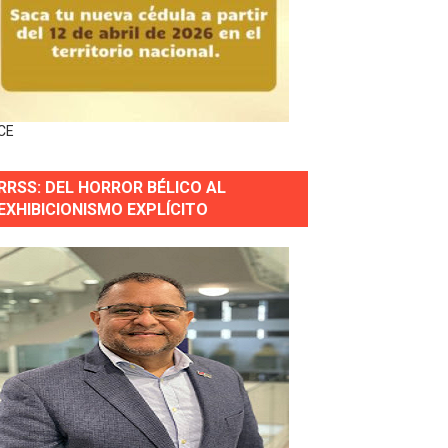
forestación en Manabao
s en lo que va de año
CE
nidad y Ejército RD
RRSS: DEL HORROR BÉLICO AL
 Justicia.
EXHIBICIONISMO EXPLÍCITO
 gobierno
a primera mujer presidente de la República
horas después
ingo Norte