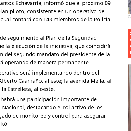
 Santos Echavarría, informó que el próximo 09
Colegio de Notarios hace llamado a la unidad.
lan piloto, consistente en un operativo de
P
 cual
contará con 143 miembros de la Policía
estival de Plantas 2026
y Transformación Social al Frente del INAIPI
 de seguimiento al Plan de la Seguridad
 la ejecución de la iniciativa, que coincidirá
 forman como agentes “Todo el equipo de la DGM debe acog
n del segundo mandato del presidente de la
al “Compromiso Ambiental 2.0”
uará operando de manera permanente.
operativo será implementando dentro del
lberto Caamaño, al este; la avenida Mella, al
y la Estrelleta, al oeste.
y habrá una participación importante de
 Nacional, destacando el rol activo de los
gado de monitoreo y control para asegurar
ltó.