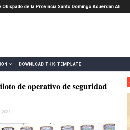
y Obispado de la Provincia Santo Domingo Acuerdan Alianza
cia ganadores de Premios Anuales de Literatura 2026 y el d
cales de las Américas se reúnen en República Dominicana pa
onocido por sus cuatro décadas de excelencia en el sect
siciones en los mil mejores bancos del mundo
ION
DOWNLOAD THIS TEMPLATE
anual de Comunicación Interna y Externa para fortalecer g
𝐢𝐥𝐨𝐭𝐨 𝐝𝐞 𝐨𝐩𝐞𝐫𝐚𝐭𝐢𝐯𝐨 𝐝𝐞 𝐬𝐞𝐠𝐮𝐫𝐢𝐝𝐚𝐝
Roberto Tineo y a Yeisy por sus críticas destempladas sobr
esarrollo y fortaleciendo la frontera dominicana
ena delitos ambientales y recupera terrenos en zonas prote
, 2024
encial encabezan entrega compensación a comerciantes impa