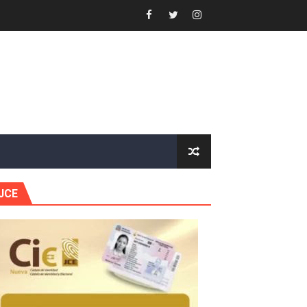
 Estratégica para Impulsar el Desarrollo de Santo Domingo
e Historia 2025
ra fortalecer el diálogo social y el trabajo decente
or gastronómico
estión comunicacional en salud
JCE
e Presa de Guaiguí: "Es ignorancia supina"
gidas del país
ctados por la obra vial, en cumplimiento de un compromis