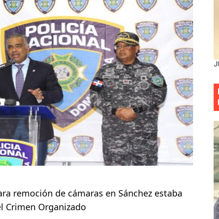
mbra esperanza y protege el agua mediante Jornada de Re
3,355 galones de combustibles y 46 millones de mercancía
más de RD 57 millones en segunda subasta pública del año
J
eficiados con jornada asistencial de Desarrollo de la Comu
decidió no seguir en la Presidencia de la Suprema Corte de
situación económica y califica de ineficiente la gestión del
rvicio Militar Voluntario
Carolina Mejía RD tiene la oportunidad histórica de elegir l
entado a balazos en la avenida Abraham Lincoln y fallecer 
clara remoción de cámaras en Sánchez estaba
el Crimen Organizado
sistema eléctrico ante constantes apagones en Santo Dom