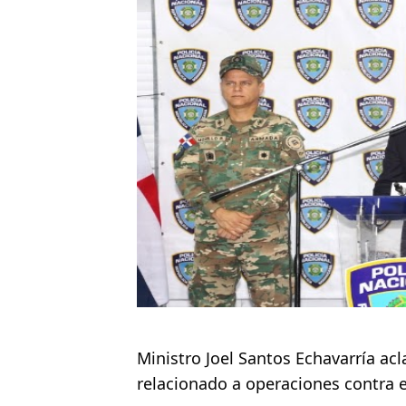
Ministerio de Defensa sie
MICM y CECCOM retienen 21
Bienes Nacionales recauda 
Residentes en San Juan ben
El magistrado Henry Molina 
​Domingo Plácido critica la 
Graduación XII Promoción Se
Fellito Suberví asegura en 
Hipótesis policial sobre at
Ministro Joel Santos Echavarría a
relacionado a operaciones contra 
CESDN urge fortalecer el 