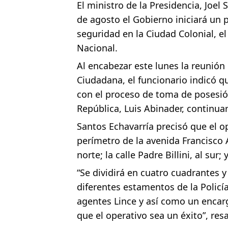
El ministro de la Presidencia, Joel
Candidato a presidente del 
de agosto el Gobierno iniciará un p
seguridad en la Ciudad Colonial, el
Digecac realizará Primer F
Nacional.
Josefa Castillo: Liderazgo 
Al encabezar este lunes la reunión
Ciudadana, el funcionario indicó que
Lee Ballester a los que se
con el proceso de toma de posesió
Operativo Interinstitucion
República, Luis Abinader, contin
Santos Echavarría precisó que el 
perímetro de la avenida Francisco A
norte; la calle Padre Billini, al sur; 
“Se dividirá en cuatro cuadrantes 
diferentes estamentos de la Policía
agentes Lince y así como un encar
que el operativo sea un éxito”, resa