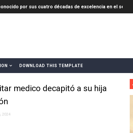
onocido por sus cuatro décadas de excelencia en el sect
siciones en los mil mejores bancos del mundo
anual de Comunicación Interna y Externa para fortalecer g
Roberto Tineo y a Yeisy por sus críticas destempladas sobr
esarrollo y fortaleciendo la frontera dominicana
ION
DOWNLOAD THIS TEMPLATE
ena delitos ambientales y recupera terrenos en zonas prote
ar medico decapitó a su hija
encial encabezan entrega compensación a comerciantes impa
ón
mbra esperanza y protege el agua mediante Jornada de Re
3,355 galones de combustibles y 46 millones de mercancía
, 2024
más de RD 57 millones en segunda subasta pública del año