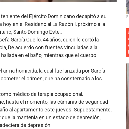
 forman como agentes “Todo el equipo de la DGM debe acog
teniente del Ejército Dominicano decapitó a su
P
al “Compromiso Ambiental 2.0”
e hoy en el Residencial La Razón I, próximo a la
itario, Santo Domingo Este..
y Obispado de la Provincia Santo Domingo Acuerdan Alianza
efa García Cuello, 44 años, quien le cortó la
cia ganadores de Premios Anuales de Literatura 2026 y el d
cia, De acuerdo con fuentes vinculadas a la
e hallada en el baño, mientras que el cuerpo
cales de las Américas se reúnen en República Dominicana pa
l arma homicida, la cual fue lanzada por García
 cometer el crimen, que ha consternado a los
como médico de terapia ocupacional.
ue, hasta el momento, las cámaras de seguridad
xtraño al apartamento este jueves. Supuestamente,
ar que la mantenía en un estado de depresión,
adeciera de depresión.