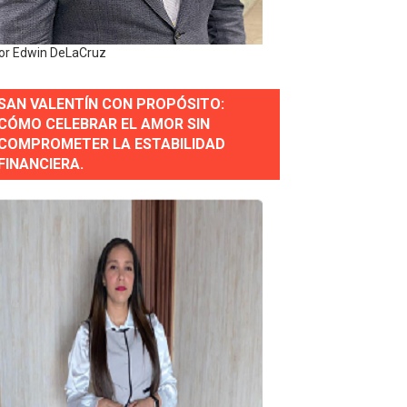
erse a normas éticas y ser garante de los derechos de la
or Edwin DeLaCruz
SAN VALENTÍN CON PROPÓSITO:
 Estratégica para Impulsar el Desarrollo de Santo Domingo
CÓMO CELEBRAR EL AMOR SIN
COMPROMETER LA ESTABILIDAD
e Historia 2025
FINANCIERA.
ra fortalecer el diálogo social y el trabajo decente