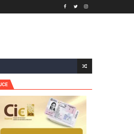
or gastronómico
estión comunicacional en salud
e Presa de Guaiguí: "Es ignorancia supina"
gidas del país
JCE
ctados por la obra vial, en cumplimiento de un compromis
forestación en Manabao
s en lo que va de año