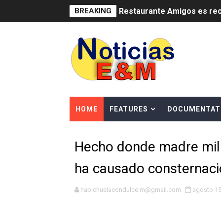
BREAKING
Restaurante Amigos es rec
Banco Popular escala 17 po
SNS y el SRSO actualizan M
Osiris de León responde a 
DGPCF: 55 años sembrando d
HOME
FEATURES
DOCUMENTAT
Operativo interagencial fr
Hecho donde madre milit
-Propeep y Gestión Presid
ha causado consternaci
Ministerio de Defensa sie
MICM y CECCOM retienen 21
habichuelacondulce.m@gmail.com
agosto 15
Bienes Nacionales recauda 