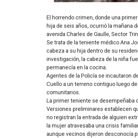
Lee Ballester a los que se
El horrendo crimen, donde una primer 
Operativo Interinstitucion
hija de seis años, ocurrió la mañana d
avenida Charles de Gaulle, Sector Trin
Trabajadores de la prensa 
Se trata de la teniente médico Ana Jos
Ministerio de Cultura anun
cabeza a su hija dentro de su residen
investigación, la cabeza de la niña fu
Más de 180 dirigentes sindi
permanecía en la cocina.
Agentes de la Policía se incautaron de
Cuello a un terreno contiguo luego de
comunitarios.
La primer teniente se desempeñaba 
Versiones preliminares establecen q
no registran la entrada de alguien e
la mujer atravesaba una crisis famili
aunque vecinos dijeron desconocía p