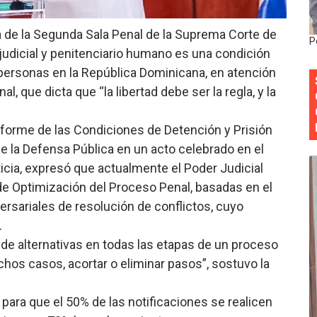
Roberto Tineo y a Yeisy por sus críticas destempladas sobr
a de la Segunda Sala Penal de la Suprema Corte de
P
esarrollo y fortaleciendo la frontera dominicana
 judicial y penitenciario humano es una condición
 personas en la República Dominicana, en atención
ena delitos ambientales y recupera terrenos en zonas prote
l, que dicta que “la libertad debe ser la regla, y la
encial encabezan entrega compensación a comerciantes impa
“Informe de las Condiciones de Detención y Prisión
mbra esperanza y protege el agua mediante Jornada de Re
de la Defensa Pública en un acto celebrado en el
icia, expresó que actualmente el Poder Judicial
de Optimización del Proceso Penal, basadas en el
ersariales de resolución de conflictos, cuyo
.
e alternativas en todas las etapas de un proceso
uchos casos, acortar o eliminar pasos”, sostuvo la
 para que el 50% de las notificaciones se realicen