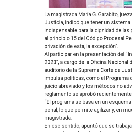
Osiris de León responde a 
La magistrada María G. Garabito, juez
DGPCF: 55 años sembrando d
Justicia, indicó que tener un sistema
indispensable para la dignidad de las
Operativo interagencial fr
al principio 15 del Código Procesal Pena
privación de esta, la excepción”.
-Propeep y Gestión Presid
Al participar en la presentación del 
Ministerio de Defensa sie
2023”, a cargo de la Oficina Nacional 
auditorio de la Suprema Corte de Just
impulsa políticas, como el Programa 
juicio abreviado y los métodos no adv
reglamento se aprobó recientemente
“El programa se basa en un esquema d
penal, lo que permite agilizar y, en m
magistrada.
En ese sentido, apuntó que se trabaja