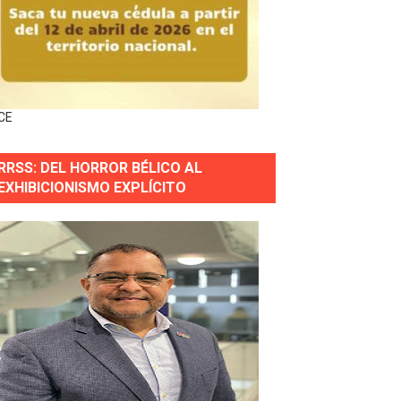
s incendio
CE
aria Reservas.
RRSS: DEL HORROR BÉLICO AL
EXHIBICIONISMO EXPLÍCITO
wer en Piantini
pios pequeños
or gastronómico
estión comunicacional en salud