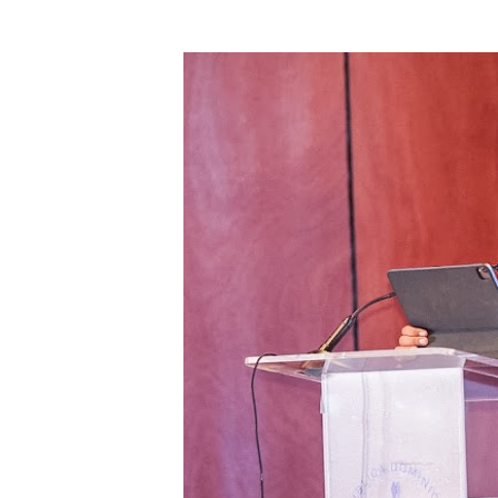
Roberto Ángel Salcedo anunc
Roberto Ángel Salcedo anunc
Respuesta oportuna de Prop
Juramentan a Angelina Bivi
DIGEIG y Liga Municipal Do
Tribunal Superior Administ
JCE flexibiliza renovación
Restaurante Amigos es rec
Banco Popular escala 17 po
SNS y el SRSO actualizan M