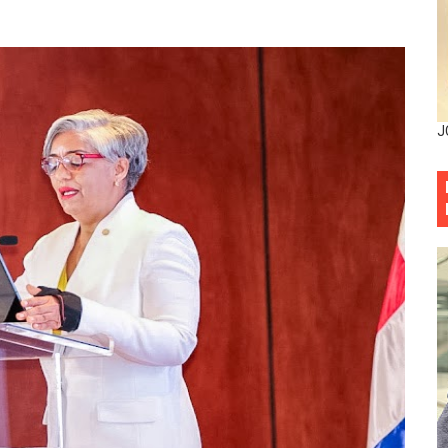
ia festival cultural para la región Este
ia festival cultural para la región Este
eep permite a familia de La Cuaba recuperar su hogar tra
J
ana Riveiro como nueva vicepresidenta ejecutiva de Fiduci
minicana impulsan metas de transparencia
rativo anula permisos urbanísticos del proyecto Everest To
 de cédula: adiós al orden por mes de nacimiento en munici
onocido por sus cuatro décadas de excelencia en el sect
siciones en los mil mejores bancos del mundo
anual de Comunicación Interna y Externa para fortalecer g