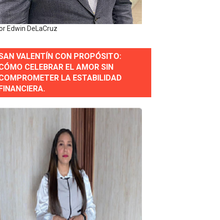
e Presa de Guaiguí: "Es ignorancia supina"
or Edwin DeLaCruz
SAN VALENTÍN CON PROPÓSITO:
gidas del país
CÓMO CELEBRAR EL AMOR SIN
COMPROMETER LA ESTABILIDAD
ctados por la obra vial, en cumplimiento de un compromis
FINANCIERA.
forestación en Manabao