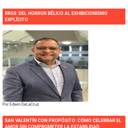
RRSS: DEL HORROR BÉLICO AL EXHIBICIONISMO
EXPLÍCITO
Por Edwin DeLaCruz
SAN VALENTÍN CON PROPÓSITO: CÓMO CELEBRAR EL
AMOR SIN COMPROMETER LA ESTABILIDAD