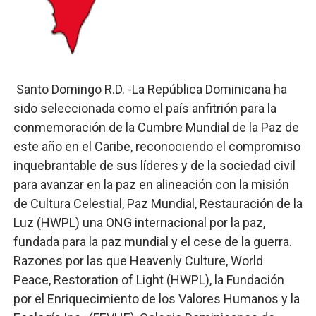
Lee Ballester a los que se forman como agentes “Todo
Operativo Interinstitucional “Compromiso Ambiental 2.
Trabajadores de la prensa y Obispado de la Provincia 
Santo Domingo R.D. -La República Dominicana ha
sido seleccionada como el país anfitrión para la
Ministerio de Cultura anuncia ganadores de Premios Anu
conmemoración de la Cumbre Mundial de la Paz de
este año en el Caribe, reconociendo el compromiso
Más de 180 dirigentes sindicales de las Américas se re
inquebrantable de sus líderes y de la sociedad civil
para avanzar en la paz en alineación con la misión
de Cultura Celestial, Paz Mundial, Restauración de la
Luz (HWPL) una ONG internacional por la paz,
fundada para la paz mundial y el cese de la guerra.
Razones por las que Heavenly Culture, World
Peace, Restoration of Light (HWPL), la Fundación
por el Enriquecimiento de los Valores Humanos y la