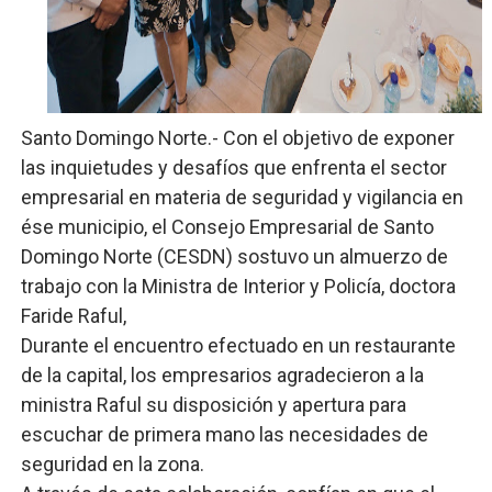
Comedores Comunitarios de DASAC garantizan alimenta
UNTC inicia ofensiva para recuperar fuerza gremial y fo
PRM escogerá este domingo su nueva cúpula directiva 
Santo Domingo Norte.- Con el objetivo de exponer
las inquietudes y desafíos que enfrenta el sector
Candidato a presidente del Colegio de Notarios hace ll
empresarial en materia de seguridad y vigilancia en
ése municipio, el Consejo Empresarial de Santo
Digecac realizará Primer Festival de Plantas 2026
Domingo Norte (CESDN) sostuvo un almuerzo de
Josefa Castillo: Liderazgo y Transformación Social al F
trabajo con la Ministra de Interior y Policía, doctora
Faride Raful,
Durante el encuentro efectuado en un restaurante
de la capital, los empresarios agradecieron a la
ministra Raful su disposición y apertura para
escuchar de primera mano las necesidades de
seguridad en la zona.